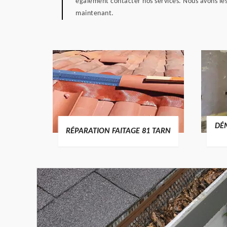
également contacter nos services. Nous avons le
maintenant.
RTURE
DÉ
RÉPARATION FAITAGE 81 TARN