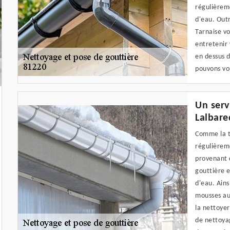
régulièreme
d'eau. Outr
Tarnaise vo
entretenir 
en dessus d
pouvons vou
Un serv
Lalbare
Comme la to
régulièrem
provenant d
gouttière e
d'eau. Ains
mousses au
la nettoyer
de nettoyag