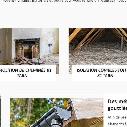
s moyens humains, matériels et outils pour vous rendre un résultat impec
MOLITION DE CHEMINÉE 81
ISOLATION COMBLES TOI
TARN
81 TARN
Des mét
gouttiè
Afin de pré
éléments à 