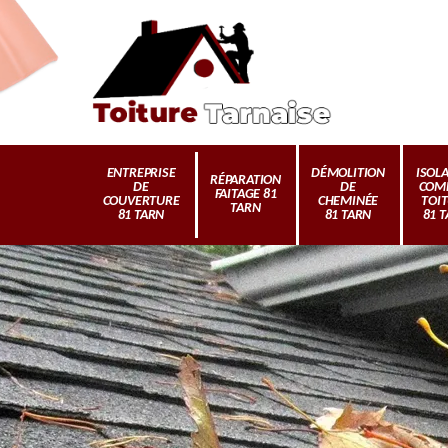
ENTREPRISE
DÉMOLITION
ISOL
RÉPARATION
DE
DE
COM
FAITAGE 81
COUVERTURE
CHEMINÉE
TOI
TARN
81 TARN
81 TARN
81 