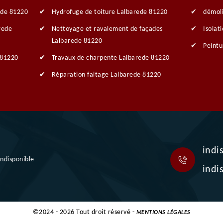
ede 81220
Hydrofuge de toiture Lalbarede 81220
démoli
rede
Nettoyage et ravalement de façades
Isolat
Lalbarede 81220
Peintu
 81220
Travaux de charpente Lalbarede 81220
Réparation faitage Lalbarede 81220
indi
indisponible
indi
©2024 - 2026 Tout droit réservé -
MENTIONS LÉGALES