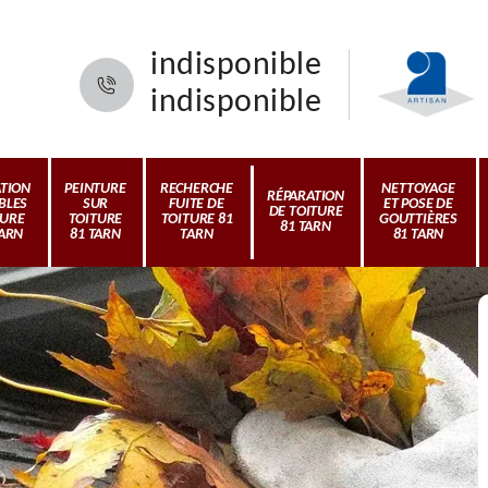
indisponible
indisponible
ATION
PEINTURE
RECHERCHE
NETTOYAGE
RÉPARATION
BLES
SUR
FUITE DE
ET POSE DE
DE TOITURE
TURE
TOITURE
TOITURE 81
GOUTTIÈRES
81 TARN
TARN
81 TARN
TARN
81 TARN