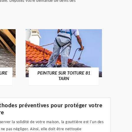
cable. Déposez votre demande de devis dès
RECHE
TURE
PEINTURE SUR TOITURE 81
TARN
hodes préventives pour protéger votre
re
server la solidité de votre maison, la gouttière est l'un des
ne pas négliger. Ainsi, elle doit être nettoyée