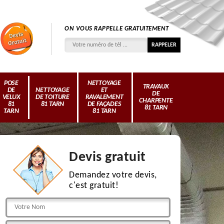
ON VOUS RAPPELLE GRATUITEMENT
POSE
NETTOYAGE
TRAVAUX
DE
NETTOYAGE
ET
DE
VELUX
DE TOITURE
RAVALEMENT
CHARPENTE
81
81 TARN
DE FAÇADES
81 TARN
TARN
81 TARN
Devis gratuit
Demandez votre devis,
c'est gratuit!