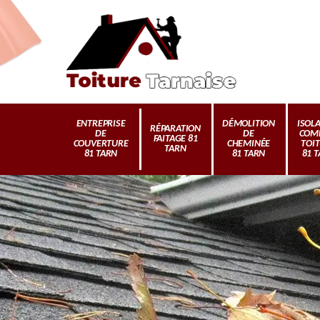
ENTREPRISE
DÉMOLITION
ISOL
RÉPARATION
DE
DE
COM
FAITAGE 81
COUVERTURE
CHEMINÉE
TOI
TARN
81 TARN
81 TARN
81 