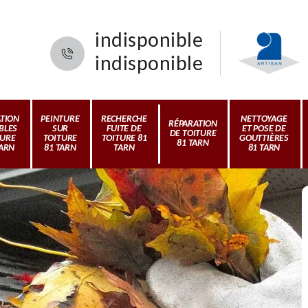
indisponible
indisponible
ATION
PEINTURE
RECHERCHE
NETTOYAGE
RÉPARATION
BLES
SUR
FUITE DE
ET POSE DE
DE TOITURE
TURE
TOITURE
TOITURE 81
GOUTTIÈRES
81 TARN
TARN
81 TARN
TARN
81 TARN