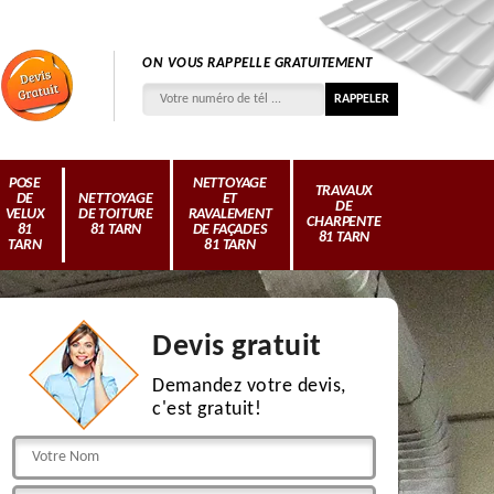
ON VOUS RAPPELLE GRATUITEMENT
POSE
NETTOYAGE
TRAVAUX
DE
NETTOYAGE
ET
DE
VELUX
DE TOITURE
RAVALEMENT
CHARPENTE
81
81 TARN
DE FAÇADES
81 TARN
TARN
81 TARN
Devis gratuit
Demandez votre devis,
c'est gratuit!