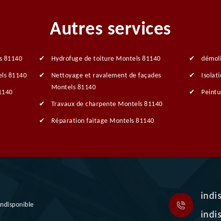
Autres services
s 81140
Hydrofuge de toiture Montels 81140
démol
els 81140
Nettoyage et ravalement de façades
Isolat
Montels 81140
1140
Peintu
Travaux de charpente Montels 81140
Réparation faitage Montels 81140
indi
indisponible
indi