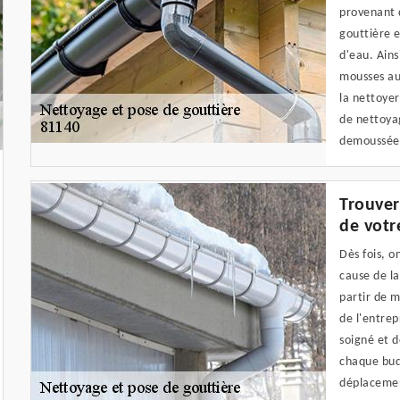
provenant d
gouttière e
d'eau. Ains
mousses au
la nettoyer
de nettoyag
demoussée 
Trouver
de votr
Dès fois, o
cause de la
partir de m
de l'entrep
soigné et d
chaque budg
déplacemen