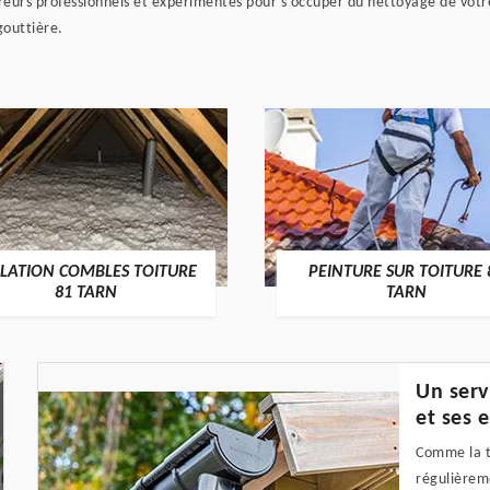
vreurs professionnels et expérimentés pour s’occuper du nettoyage de vot
gouttière.
OLATION COMBLES TOITURE
PEINTURE SUR TOITURE 
81 TARN
TARN
Un serv
et ses 
Comme la to
régulièrem