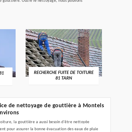
re gouttière. Outre le nettoyage, nous pouvons
RECHERCHE FUITE DE TOITURE
RÉPA
81
81 TARN
ice de nettoyage de gouttière à Montels
environs
iture, la gouttière a aussi besoin d'être nettoyée
ent pour assurer la bonne évacuation des eaux de pluie