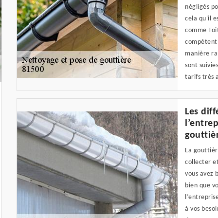
négligés po
cela qu'il 
comme Toit
compétent, 
manière rap
sont suivie
tarifs très
Les dif
l’entre
gouttiè
La gouttiè
collecter e
vous avez b
bien que vo
l’entrepris
à vos besoi