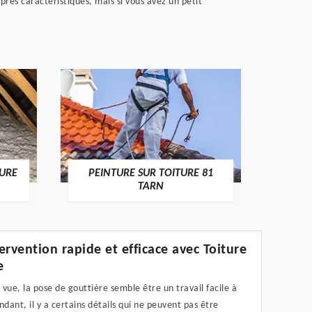
res caractéristiques, mais si vous avez un petit
RECHE
TURE
PEINTURE SUR TOITURE 81
TARN
ervention rapide et efficace avec Toiture
e
vue, la pose de gouttière semble être un travail facile à
ndant, il y a certains détails qui ne peuvent pas être