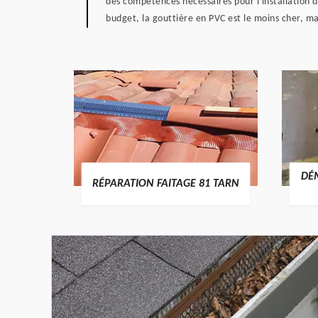
des compétences nécessaires pour l'installation d
budget, la gouttière en PVC est le moins cher, ma
RTURE
DÉ
RÉPARATION FAITAGE 81 TARN