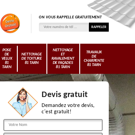
ON VOUS RAPPELLE GRATUITEMENT
POSE
NETTOYAGE
TRAVAUX
DE
NETTOYAGE
ET
DE
VELUX
DE TOITURE
RAVALEMENT
CHARPENTE
81
81 TARN
DE FAÇADES
81 TARN
TARN
81 TARN
Devis gratuit
Demandez votre devis,
c'est gratuit!