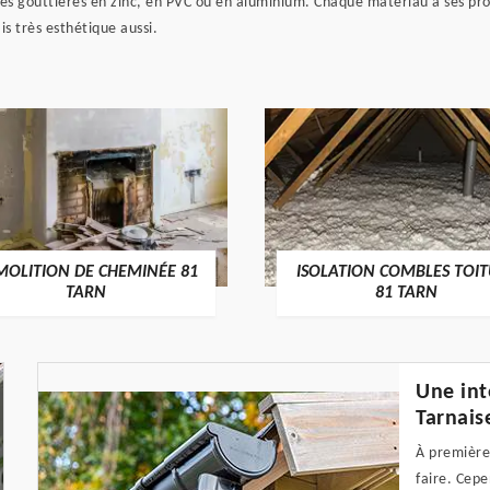
es gouttières en zinc, en PVC ou en aluminium. Chaque matériau a ses prop
is très esthétique aussi.
MOLITION DE CHEMINÉE 81
ISOLATION COMBLES TOI
TARN
81 TARN
Une int
Tarnais
À première 
faire. Cepe