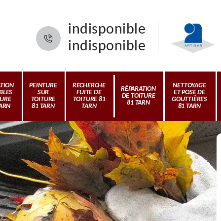
indisponible
indisponible
ATION
PEINTURE
RECHERCHE
NETTOYAGE
RÉPARATION
BLES
SUR
FUITE DE
ET POSE DE
DE TOITURE
TURE
TOITURE
TOITURE 81
GOUTTIÈRES
81 TARN
TARN
81 TARN
TARN
81 TARN