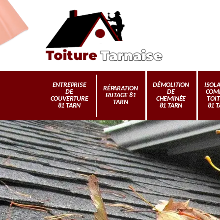
ENTREPRISE
DÉMOLITION
ISOL
RÉPARATION
DE
DE
COM
FAITAGE 81
COUVERTURE
CHEMINÉE
TOI
TARN
81 TARN
81 TARN
81 