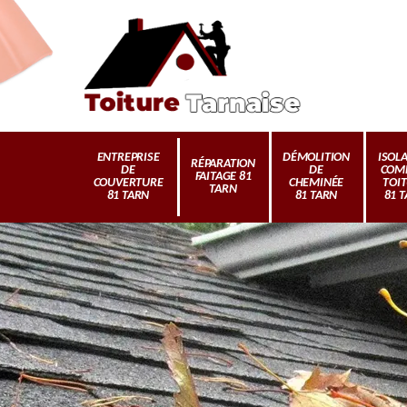
ENTREPRISE
DÉMOLITION
ISOL
RÉPARATION
DE
DE
COM
FAITAGE 81
COUVERTURE
CHEMINÉE
TOI
TARN
81 TARN
81 TARN
81 