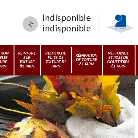
indisponible
indisponible
ATION
PEINTURE
RECHERCHE
NETTOYAGE
RÉPARATION
BLES
SUR
FUITE DE
ET POSE DE
DE TOITURE
TURE
TOITURE
TOITURE 81
GOUTTIÈRES
81 TARN
TARN
81 TARN
TARN
81 TARN