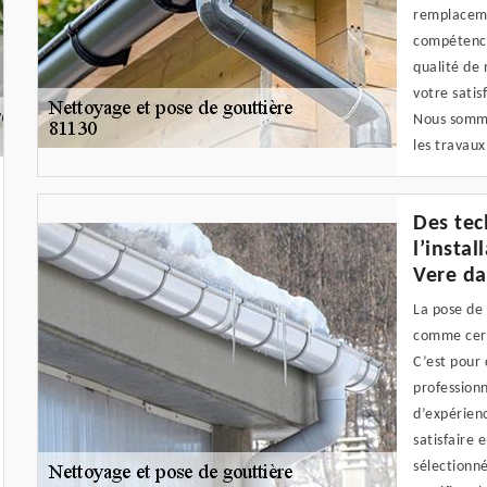
remplaceme
compétence
qualité de 
votre satis
Nous somme
les travaux
Des tec
l’insta
Vere da
La pose de 
comme cert
C’est pour 
profession
d’expérien
satisfaire 
sélectionn