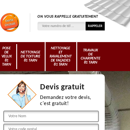
ON VOUS RAPPELLE GRATUITEMENT
POSE
NETTOYAGE
TRAVAUX
DE
NETTOYAGE
ET
DE
VELUX
DE TOITURE
RAVALEMENT
CHARPENTE
81
81 TARN
DE FAÇADES
81 TARN
TARN
81 TARN
Devis gratuit
Demandez votre devis,
c'est gratuit!