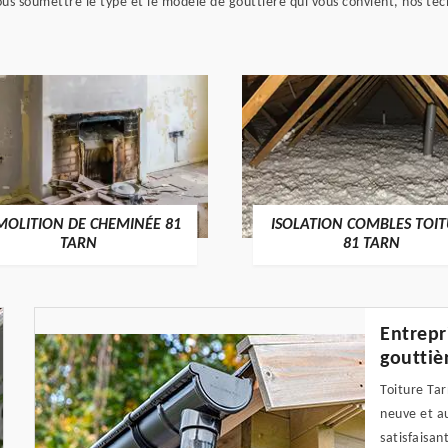
ous soumettre le type et le modèle de gouttière qui vous convient, nos tec
MOLITION DE CHEMINÉE 81
ISOLATION COMBLES TOI
TARN
81 TARN
Entrepr
gouttiè
Toiture Tar
neuve et a
satisfaisan