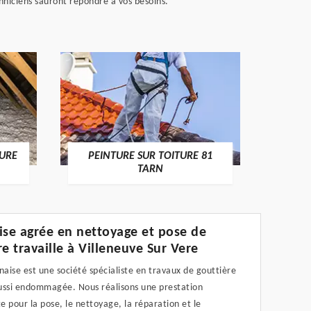
hniciens sauront répondre à vos besoins.
RECHE
TURE
PEINTURE SUR TOITURE 81
TARN
ise agrée en nettoyage et pose de
re travaille à Villeneuve Sur Vere
naise est une société spécialiste en travaux de gouttière
ussi endommagée. Nous réalisons une prestation
te pour la pose, le nettoyage, la réparation et le