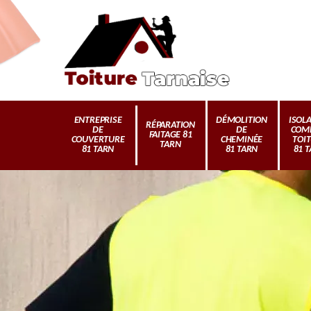
ENTREPRISE
DÉMOLITION
ISOL
RÉPARATION
DE
DE
COM
FAITAGE 81
COUVERTURE
CHEMINÉE
TOI
TARN
81 TARN
81 TARN
81 