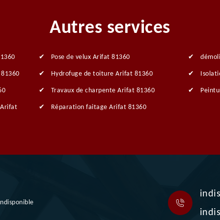
Autres services
81360
Pose de velux Arifat 81360
démoli
t 81360
Hydrofuge de toiture Arifat 81360
Isolat
60
Travaux de charpente Arifat 81360
Peintu
Arifat
Réparation faitage Arifat 81360
indi
indisponible
indi