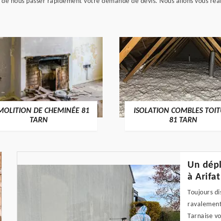
s de nous passer rapidement votre demande de devis. Nous allons vous réal
MOLITION DE CHEMINÉE 81
ISOLATION COMBLES TOI
TARN
81 TARN
Un dépl
à Arifat
Toujours di
ravalement 
Tarnaise v