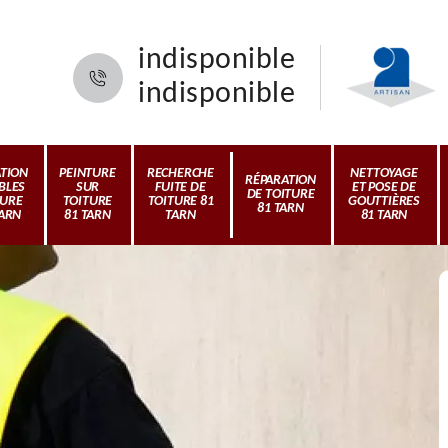
indisponible
indisponible
ATION
PEINTURE
RECHERCHE
NETTOYAGE
RÉPARATION
BLES
SUR
FUITE DE
ET POSE DE
DE TOITURE
TURE
TOITURE
TOITURE 81
GOUTTIÈRES
81 TARN
TARN
81 TARN
TARN
81 TARN