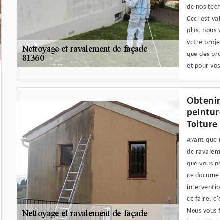
de nos tech
Ceci est va
plus, nous 
votre proje
que des pro
et pour vos
Obtenir
peintur
Toiture
Avant que n
de ravaleme
que vous n
ce document
interventio
ce faire, c
Nous vous f