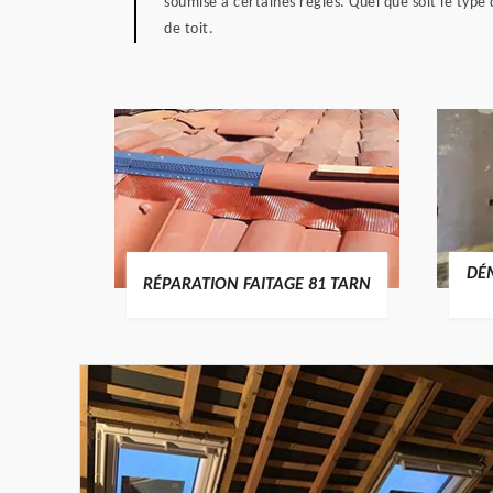
soumise à certaines règles. Quel que soit le type 
de toit.
RTURE
DÉ
RÉPARATION FAITAGE 81 TARN