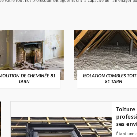
de votre toit, nos professionnels aguerris ont la capacité de l'aménager pou
MOLITION DE CHEMINÉE 81
ISOLATION COMBLES TOI
TARN
81 TARN
Toiture
profess
ses env
Étant une 