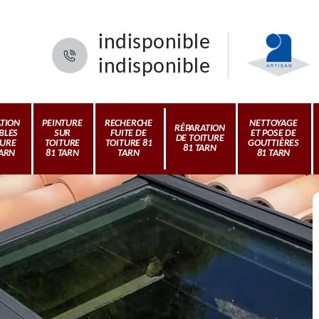
indisponible
indisponible
ATION
PEINTURE
RECHERCHE
NETTOYAGE
RÉPARATION
BLES
SUR
FUITE DE
ET POSE DE
DE TOITURE
TURE
TOITURE
TOITURE 81
GOUTTIÈRES
81 TARN
TARN
81 TARN
TARN
81 TARN