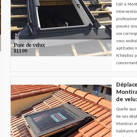
toit à Mont
interventio
professionn
pouvez vous
vos corresp
vous souhai
aptitudes n
N'hésitez 
concernant
Déplace
Montira
de velu
Quelle que 
de nos dép
Montirat et
habitants d