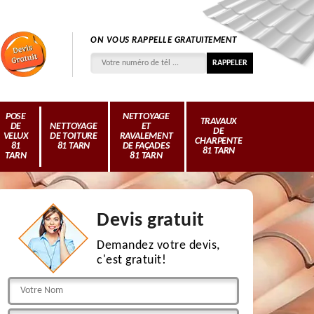
ON VOUS RAPPELLE GRATUITEMENT
POSE
NETTOYAGE
TRAVAUX
DE
NETTOYAGE
ET
DE
VELUX
DE TOITURE
RAVALEMENT
CHARPENTE
81
81 TARN
DE FAÇADES
81 TARN
TARN
81 TARN
Devis gratuit
Demandez votre devis,
c'est gratuit!