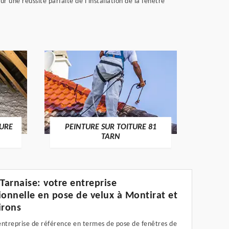
r une réussite parfaite de l'installation de la fenêtre
RECHE
TURE
PEINTURE SUR TOITURE 81
TARN
 Tarnaise: votre entreprise
ionnelle en pose de velux à Montirat et
irons
entreprise de référence en termes de pose de fenêtres de