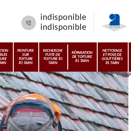
indisponible
indisponible
ATION
PEINTURE
RECHERCHE
NETTOYAGE
RÉPARATION
BLES
SUR
FUITE DE
ET POSE DE
DE TOITURE
TURE
TOITURE
TOITURE 81
GOUTTIÈRES
81 TARN
TARN
81 TARN
TARN
81 TARN