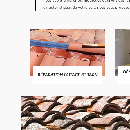
nous avons différentes méthodes et divers outils 
caractéristiques de votre toit, nous vous propos
RTURE
DÉ
RÉPARATION FAITAGE 81 TARN