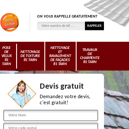
ON VOUS RAPPELLE GRATUITEMENT
POSE
NETTOYAGE
TRAVAUX
DE
NETTOYAGE
ET
DE
VELUX
DE TOITURE
RAVALEMENT
CHARPENTE
81
81 TARN
DE FAÇADES
81 TARN
TARN
81 TARN
Devis gratuit
Demandez votre devis,
c'est gratuit!