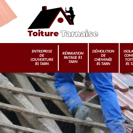
ENTREPRISE
DÉMOLITION
ISOL
RÉPARATION
DE
DE
COM
FAITAGE 81
COUVERTURE
CHEMINÉE
TOI
TARN
81 TARN
81 TARN
81 