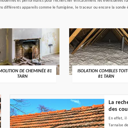
modernes et performants pour rechercher efficacement les éventuelles fuite
ons différents appareils comme le fumigène, le traceur ou encore la sonde 
MOLITION DE CHEMINÉE 81
ISOLATION COMBLES TOI
TARN
81 TARN
La rech
des cou
En effet, i
Tarnaise de