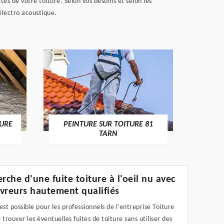
s de votre toiture. Selon vos besoins et selon les
électro acoustique.
RECHE
TURE
PEINTURE SUR TOITURE 81
TARN
erche d'une fuite toiture à l'oeil nu avec
vreurs hautement qualifiés
l est possible pour les professionnels de l'entreprise Toiture
 trouver les éventuelles fuites de toiture sans utiliser des