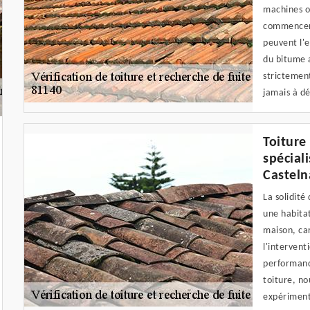
machines ou
commencer 
peuvent l'e
du bitume a
strictement
jamais à dé
Toiture
spécial
Casteln
La solidité
une habitat
maison, car
l'intervent
performanc
toiture, no
expériment