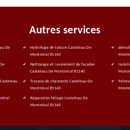
Autres services
nau De
Hydrofuge de toiture Castelnau De
démoli
Montmiral 81140
Montm
 De
Nettoyage et ravalement de façades
Isolat
Castelnau De Montmiral 81140
Montm
 Castelnau
Travaux de charpente Castelnau De
Peintu
Montmiral 81140
Montm
miral
Réparation faitage Castelnau De
Montmiral 81140