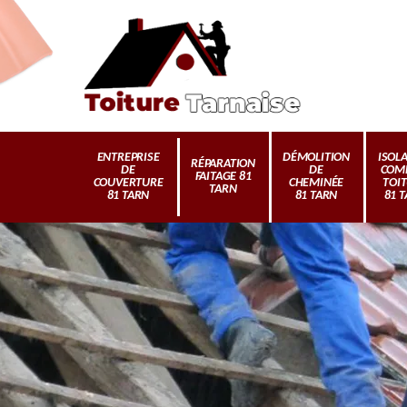
ENTREPRISE
DÉMOLITION
ISOL
RÉPARATION
DE
DE
COM
FAITAGE 81
COUVERTURE
CHEMINÉE
TOI
TARN
81 TARN
81 TARN
81 