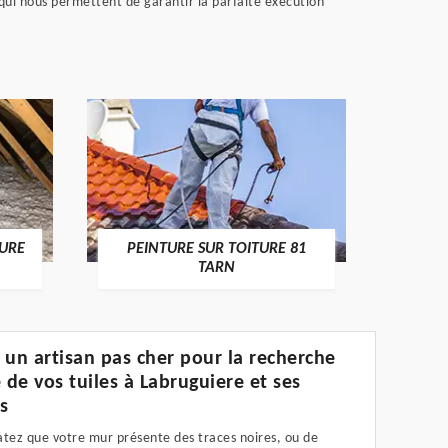
ui nous permettent de garantir la parfaite exécution
RECHE
TURE
PEINTURE SUR TOITURE 81
TARN
 un artisan pas cher pour la recherche
e de vos tuiles à Labruguiere et ses
s
atez que votre mur présente des traces noires, ou de