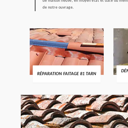
de maison neuve, en moyen état et daté ou même 
de notre ouvrage.
RTURE
DÉ
RÉPARATION FAITAGE 81 TARN