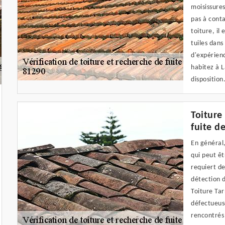
moisissures
pas à conta
toiture, il
tuiles dans
d'expérienc
habitez à L
disposition
Toiture
fuite d
En général, 
qui peut êt
requiert de
détection d
Toiture Tar
défectueuse
rencontrés 