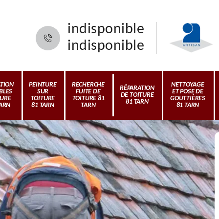
indisponible
indisponible
ATION
PEINTURE
RECHERCHE
NETTOYAGE
RÉPARATION
BLES
SUR
FUITE DE
ET POSE DE
DE TOITURE
TURE
TOITURE
TOITURE 81
GOUTTIÈRES
81 TARN
TARN
81 TARN
TARN
81 TARN