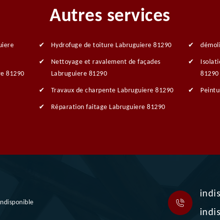
Autres services
uiere
Hydrofuge de toiture Labruguiere 81290
démoli
Nettoyage et ravalement de façades
Isolat
re 81290
Labruguiere 81290
81290
Travaux de charpente Labruguiere 81290
Peintu
Réparation faitage Labruguiere 81290
indi
indisponible
indi