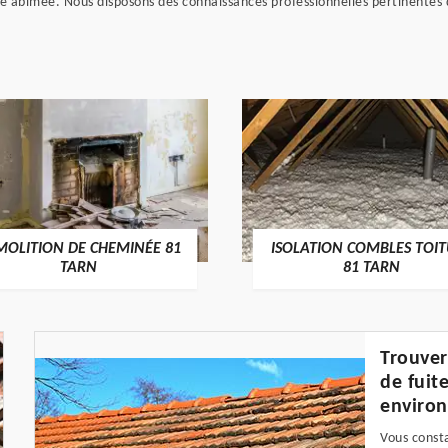
abîmée. Nous disposons des connaissances professionnelles pertinentes q
MOLITION DE CHEMINÉE 81
ISOLATION COMBLES TOI
TARN
81 TARN
Trouver
de fuit
environ
Vous const