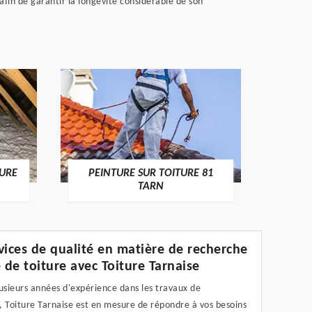
fin de garantir la longévité considérable de son
RECHE
TURE
PEINTURE SUR TOITURE 81
TARN
vices de qualité en matière de recherche
e de toiture avec Toiture Tarnaise
usieurs années d'expérience dans les travaux de
, Toiture Tarnaise est en mesure de répondre à vos besoins