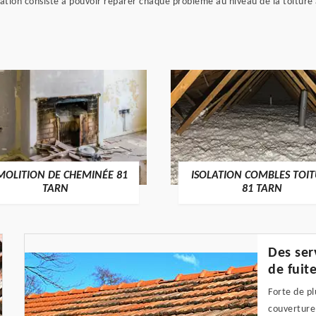
tion consiste à pouvoir réparer chaque problème au niveau de la toiture a
MOLITION DE CHEMINÉE 81
ISOLATION COMBLES TOI
TARN
81 TARN
Des ser
de fuit
Forte de pl
couverture