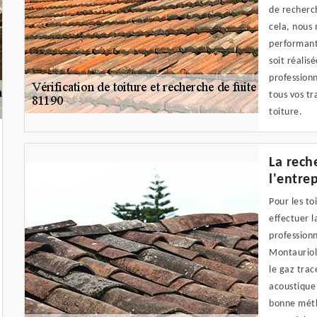
de recherch
cela, nous 
performants
soit réalis
profession
tous vos tr
toiture.
La rech
l'entre
Pour les to
effectuer l
professionn
Montauriol
le gaz trac
acoustique 
bonne méth