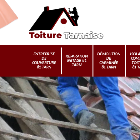
ENTREPRISE
DÉMOLITION
ISOL
RÉPARATION
DE
DE
COM
FAITAGE 81
COUVERTURE
CHEMINÉE
TOI
TARN
81 TARN
81 TARN
81 