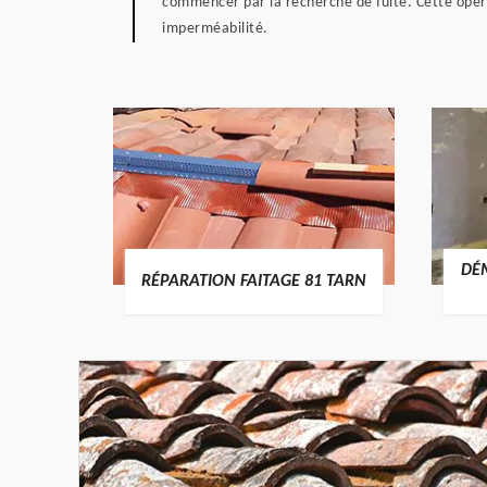
commencer par la recherche de fuite. Cette opéra
imperméabilité.
RTURE
DÉ
RÉPARATION FAITAGE 81 TARN