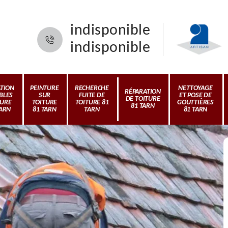
indisponible
indisponible
ATION
PEINTURE
RECHERCHE
NETTOYAGE
RÉPARATION
BLES
SUR
FUITE DE
ET POSE DE
DE TOITURE
TURE
TOITURE
TOITURE 81
GOUTTIÈRES
81 TARN
TARN
81 TARN
TARN
81 TARN