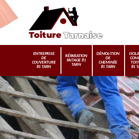
ENTREPRISE
DÉMOLITION
ISOL
RÉPARATION
DE
DE
COM
FAITAGE 81
COUVERTURE
CHEMINÉE
TOI
TARN
81 TARN
81 TARN
81 