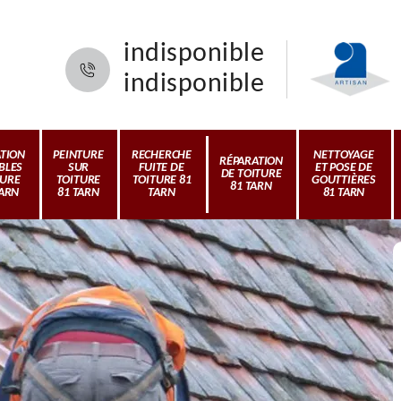
indisponible
indisponible
ATION
PEINTURE
RECHERCHE
NETTOYAGE
RÉPARATION
BLES
SUR
FUITE DE
ET POSE DE
DE TOITURE
TURE
TOITURE
TOITURE 81
GOUTTIÈRES
81 TARN
TARN
81 TARN
TARN
81 TARN