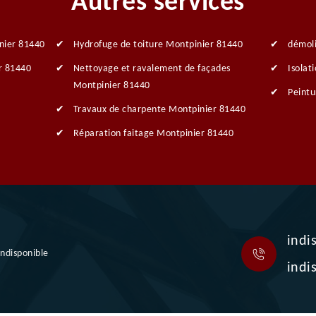
Autres services
nier 81440
Hydrofuge de toiture Montpinier 81440
démol
r 81440
Nettoyage et ravalement de façades
Isolat
Montpinier 81440
Peintu
Travaux de charpente Montpinier 81440
Réparation faitage Montpinier 81440
indi
indisponible
indi