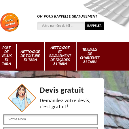
ON VOUS RAPPELLE GRATUITEMENT
POSE
NETTOYAGE
TRAVAUX
DE
NETTOYAGE
ET
DE
VELUX
DE TOITURE
RAVALEMENT
CHARPENTE
81
81 TARN
DE FAÇADES
81 TARN
TARN
81 TARN
Devis gratuit
Demandez votre devis,
c'est gratuit!