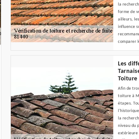
la recherch
forme de vo
ailleurs, l
influence s
recommando
comparer le
Les dif
Tarnais
Toiture
Afin de tro
toiture à M
étapes. Tou
l'historiq
la recherc
niveau du p
extérieure 