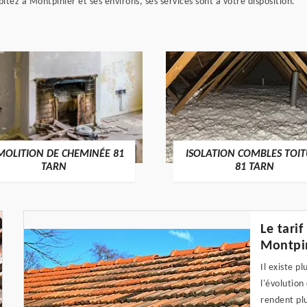
abitez à Montpinier et ses environs, ses services sont à votre disposition.
MOLITION DE CHEMINÉE 81
ISOLATION COMBLES TOI
TARN
81 TARN
Le tari
Montpin
Il existe p
l'évolution
rendent plu