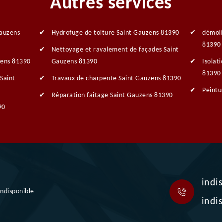
Autres services
Gauzens
Hydrofuge de toiture Saint Gauzens 81390
démoli
81390
Nettoyage et ravalement de façades Saint
zens 81390
Gauzens 81390
Isolat
81390
Saint
Travaux de charpente Saint Gauzens 81390
Peintu
Réparation faitage Saint Gauzens 81390
90
indi
indisponible
indi