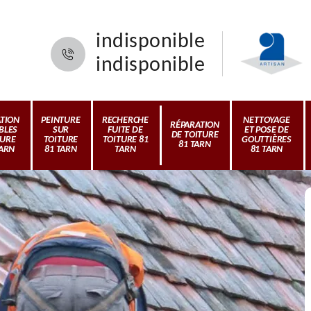
indisponible
indisponible
ATION
PEINTURE
RECHERCHE
NETTOYAGE
RÉPARATION
BLES
SUR
FUITE DE
ET POSE DE
DE TOITURE
TURE
TOITURE
TOITURE 81
GOUTTIÈRES
81 TARN
TARN
81 TARN
TARN
81 TARN