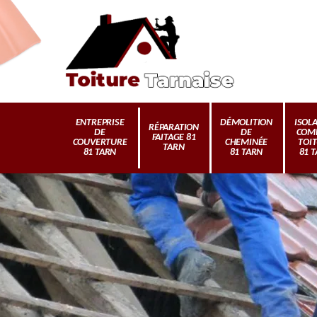
ENTREPRISE
DÉMOLITION
ISOL
RÉPARATION
DE
DE
COM
FAITAGE 81
COUVERTURE
CHEMINÉE
TOI
TARN
81 TARN
81 TARN
81 