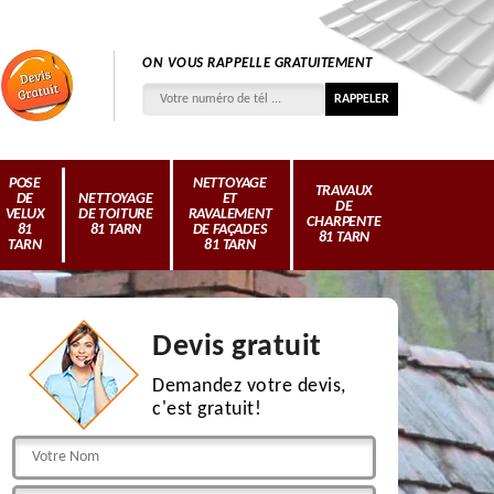
ON VOUS RAPPELLE GRATUITEMENT
POSE
NETTOYAGE
TRAVAUX
DE
NETTOYAGE
ET
DE
VELUX
DE TOITURE
RAVALEMENT
CHARPENTE
81
81 TARN
DE FAÇADES
81 TARN
TARN
81 TARN
Devis gratuit
Demandez votre devis,
c'est gratuit!