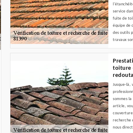
l'étanchéit
service dan
fuite de to
équipe de 
des outils 
travaux son
Prestat
toiture
redout
Jusque-là, 
professionn
sommes la 
article, vo
couverture.
recherche d
nous direc