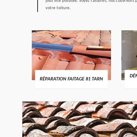
plus vite possible. Soyez rassurés, nos couvreurs
votre toiture.
RTURE
DÉ
RÉPARATION FAITAGE 81 TARN