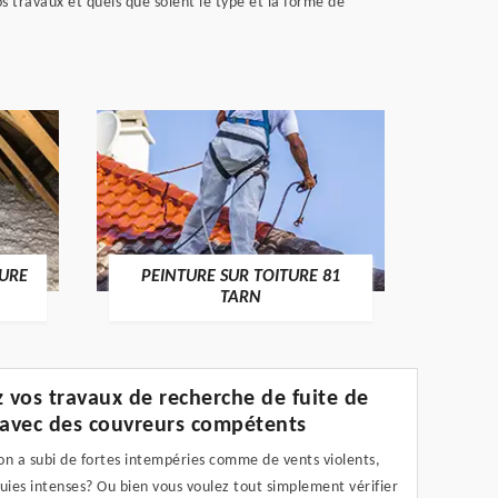
s travaux et quels que soient le type et la forme de
RECHE
TURE
PEINTURE SUR TOITURE 81
TARN
z vos travaux de recherche de fuite de
 avec des couvreurs compétents
on a subi de fortes intempéries comme de vents violents,
uies intenses? Ou bien vous voulez tout simplement vérifier