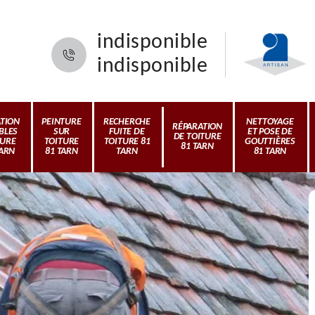
indisponible
indisponible
ATION
PEINTURE
RECHERCHE
NETTOYAGE
RÉPARATION
BLES
SUR
FUITE DE
ET POSE DE
DE TOITURE
TURE
TOITURE
TOITURE 81
GOUTTIÈRES
81 TARN
TARN
81 TARN
TARN
81 TARN