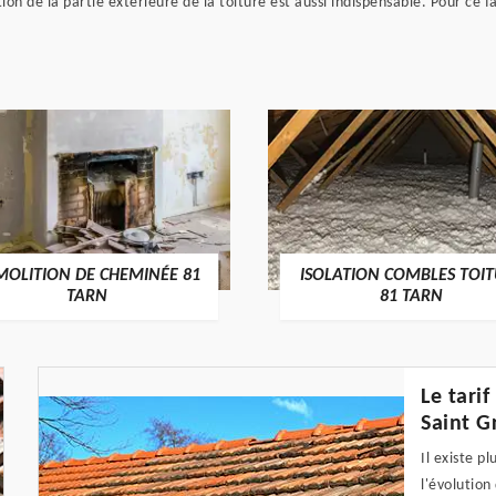
on de la partie extérieure de la toiture est aussi indispensable. Pour ce fa
MOLITION DE CHEMINÉE 81
ISOLATION COMBLES TOI
TARN
81 TARN
Le tari
Saint G
Il existe p
l'évolution