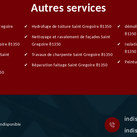
Autres services
regoire
Hydrofuge de toiture Saint Gregoire 81350
démoli
81350
Nettoyage et ravalement de façades Saint
goire 81350
Gregoire 81350
Isolat
81350
Saint
Travaux de charpente Saint Gregoire 81350
Peintu
Réparation faitage Saint Gregoire 81350
350
indi
indisponible
indi