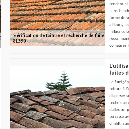
rendent plu
la recherch
forme de vo
ailleurs, l
influence s
recommando
comparer le
L'utili
fuites d
Le fumigène
toiture à l
disperser s
technique e
dalles sur 
terrasse a
d'infiltrat