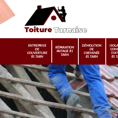
ENTREPRISE
DÉMOLITION
ISOL
RÉPARATION
DE
DE
COM
FAITAGE 81
COUVERTURE
CHEMINÉE
TOI
TARN
81 TARN
81 TARN
81 