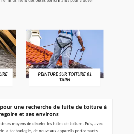
ire, ils utilisent des outils performants pour trouver
RECHE
TURE
PEINTURE SUR TOITURE 81
TARN
f pour une recherche de fuite de toiture à
regoire et ses environs
lusieurs moyens de déceler les fuites de toiture. Puis, avec
 de la technologie, de nouveaux appareils performants