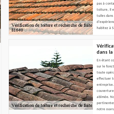
pas à conta
toiture, il
tuiles dans
d'expérienc
habitez à S
Vérific
dans la
En étant co
sur le fonc
toute opéra
effectuer 
entreprise.
couverture
abîmée. No
pertinentes
notre ouvr