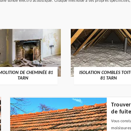
d'une sonde électro acoustique. Chaque méthode a ses propres spécificités,
ISOLATION COMBLES TOITURE
PEINTURE SUR TOITU
81 TARN
TARN
Trouver
de fuite
Vous const
moisissures