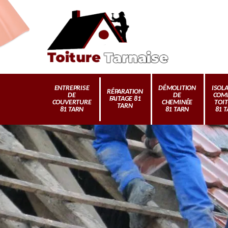
ENTREPRISE
DÉMOLITION
ISOL
RÉPARATION
DE
DE
COM
FAITAGE 81
COUVERTURE
CHEMINÉE
TOI
TARN
81 TARN
81 TARN
81 