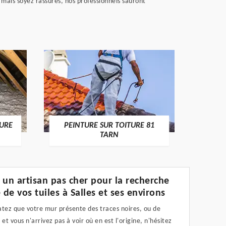
 mais soyez rassurés, nos professionnels sauront
RECHERCHE FUITE DE TOITURE
R
RE 81
81 TARN
 un artisan pas cher pour la recherche
 de vos tuiles à Salles et ses environs
atez que votre mur présente des traces noires, ou de
 et vous n'arrivez pas à voir où en est l'origine, n'hésitez