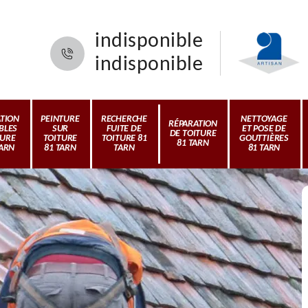
indisponible
indisponible
ATION
PEINTURE
RECHERCHE
NETTOYAGE
RÉPARATION
BLES
SUR
FUITE DE
ET POSE DE
DE TOITURE
TURE
TOITURE
TOITURE 81
GOUTTIÈRES
81 TARN
TARN
81 TARN
TARN
81 TARN