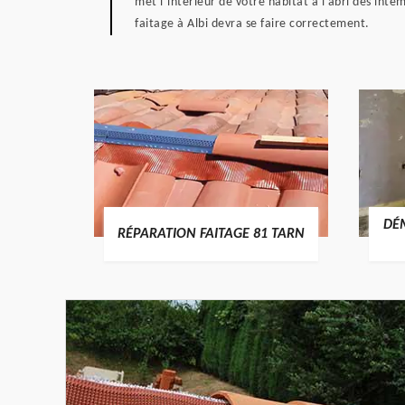
met l’intérieur de votre habitat à l’abri des in
faitage à Albi devra se faire correctement.
RTURE
DÉ
RÉPARATION FAITAGE 81 TARN