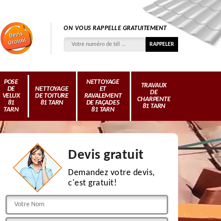
ON VOUS RAPPELLE GRATUITEMENT
POSE
NETTOYAGE
TRAVAUX
DE
NETTOYAGE
ET
DE
VELUX
DE TOITURE
RAVALEMENT
CHARPENTE
81
81 TARN
DE FAÇADES
81 TARN
TARN
81 TARN
Devis gratuit
Demandez votre devis,
c'est gratuit!