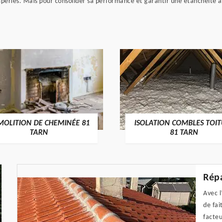
tempéries. Mais pour consolider sa performance et garantir une étanchéité 
MOLITION DE CHEMINÉE 81
ISOLATION COMBLES TOI
TARN
81 TARN
Répa
Avec l
de fai
facte