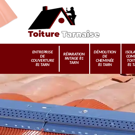
ENTREPRISE
DÉMOLITION
ISOL
RÉPARATION
DE
DE
COM
FAITAGE 81
COUVERTURE
CHEMINÉE
TOI
TARN
81 TARN
81 TARN
81 