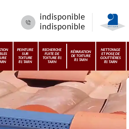
indisponible
indisponible
ATION
PEINTURE
RECHERCHE
NETTOYAGE
RÉPARATION
BLES
SUR
FUITE DE
ET POSE DE
DE TOITURE
TURE
TOITURE
TOITURE 81
GOUTTIÈRES
81 TARN
TARN
81 TARN
TARN
81 TARN