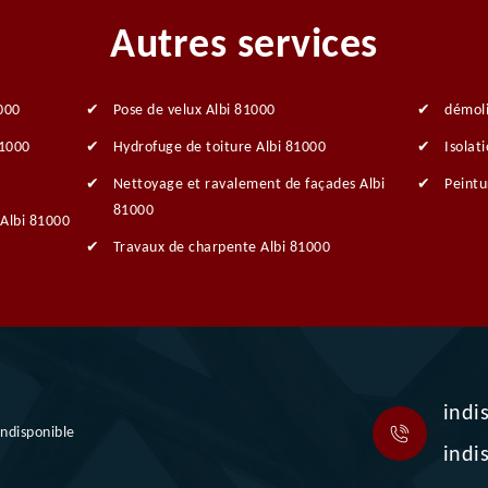
Autres services
000
Pose de velux Albi 81000
démoli
81000
Hydrofuge de toiture Albi 81000
Isolat
Nettoyage et ravalement de façades Albi
Peintu
81000
 Albi 81000
Travaux de charpente Albi 81000
indi
indisponible
indi