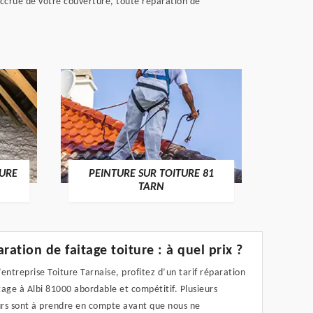
accrue de votre couverture, toute réparation de
RECHE
TURE
PEINTURE SUR TOITURE 81
TARN
ration de faitage toiture : à quel prix ?
’entreprise Toiture Tarnaise, profitez d’un tarif réparation
tage à Albi 81000 abordable et compétitif. Plusieurs
urs sont à prendre en compte avant que nous ne