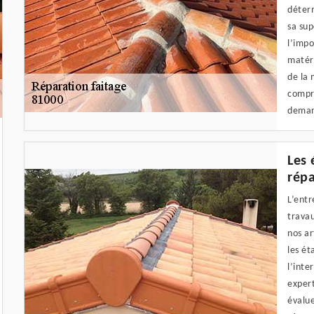
déterm
sa sup
l’imp
matéri
de la 
compre
deman
Les 
répa
L’entr
travau
nos ar
les ét
l’inte
expert
évalue