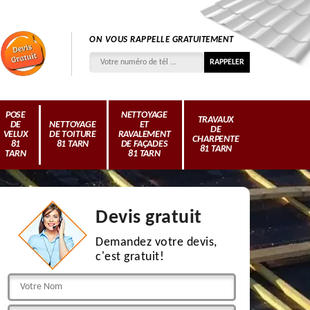
ON VOUS RAPPELLE GRATUITEMENT
POSE
NETTOYAGE
TRAVAUX
DE
NETTOYAGE
ET
DE
VELUX
DE TOITURE
RAVALEMENT
CHARPENTE
81
81 TARN
DE FAÇADES
81 TARN
TARN
81 TARN
Devis gratuit
Demandez votre devis,
c'est gratuit!