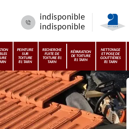
indisponible
indisponible
ATION
PEINTURE
RECHERCHE
NETTOYAGE
RÉPARATION
BLES
SUR
FUITE DE
ET POSE DE
DE TOITURE
TURE
TOITURE
TOITURE 81
GOUTTIÈRES
81 TARN
TARN
81 TARN
TARN
81 TARN