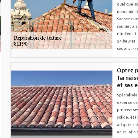
quel que so
demande de 
Sachez que 
soumet à a
étudiée et 
24 heures.
ses environ
Optez p
Tarnais
et ses 
Spécialisée
expérience 
propose ses
solide, éta
adaptées po
acier, afin 