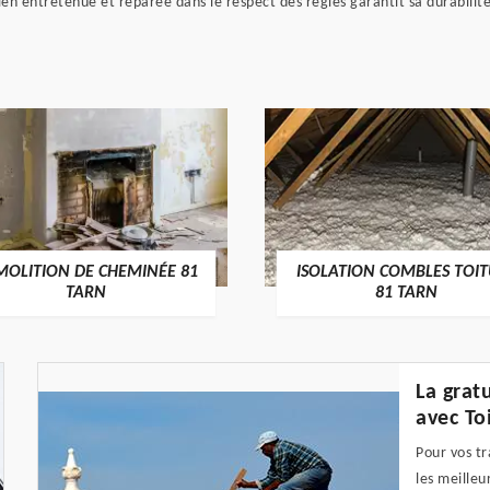
en entretenue et réparée dans le respect des règles garantit sa durabilité e
MOLITION DE CHEMINÉE 81
ISOLATION COMBLES TOI
TARN
81 TARN
La grat
avec To
Pour vos tr
les meilleu