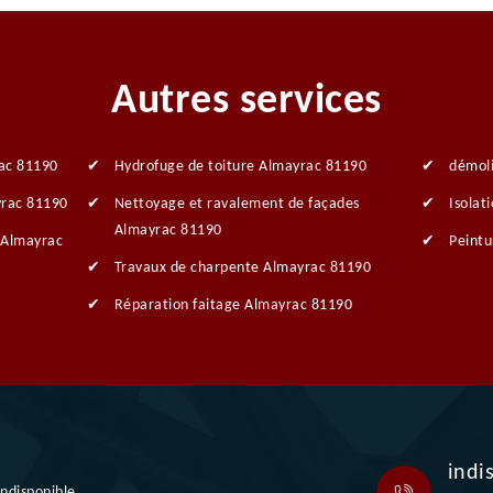
Autres services
rac 81190
Hydrofuge de toiture Almayrac 81190
démol
yrac 81190
Nettoyage et ravalement de façades
Isolat
Almayrac 81190
 Almayrac
Peintu
Travaux de charpente Almayrac 81190
Réparation faitage Almayrac 81190
indi
indisponible