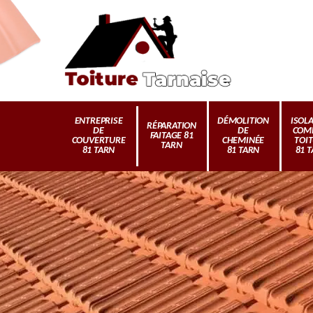
ENTREPRISE
DÉMOLITION
ISOL
RÉPARATION
DE
DE
COM
FAITAGE 81
COUVERTURE
CHEMINÉE
TOI
TARN
81 TARN
81 TARN
81 