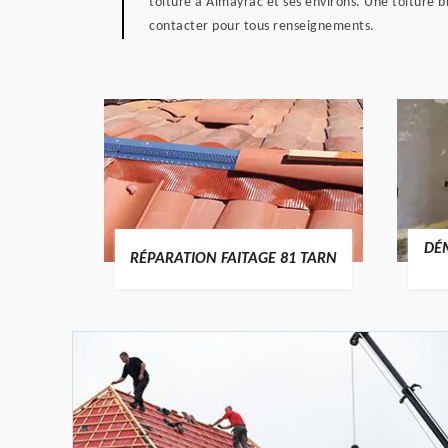
toiture à Almayrac et ses environs. Une toiture bi
contacter pour tous renseignements.
RTURE
DÉ
RÉPARATION FAITAGE 81 TARN