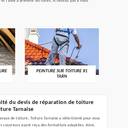
t l'aide à prévenir les fuites. N'hésitez pas à nous
RECHE
TURE
PEINTURE SUR TOITURE 81
TARN
uité du devis de réparation de toiture
iture Tarnaise
avaux de toiture, Toiture Tarnaise a sélectionné pour vous
rs couvreurs ayant reçu des formations adaptées. Ainsi,