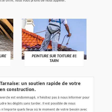
ette offre, nous vous prions de nous appeler.
RECHE
TURE
PEINTURE SUR TOITURE 81
TARN
 Tarnaise: un soutien rapide de votre
 en construction.
ouvercle est endommagé, n'hésitez pas à nous informer pour
dre les dégâts sans tarder. Il est possible de nous
à n'importe quels lieux où le moment de votre besoin avec