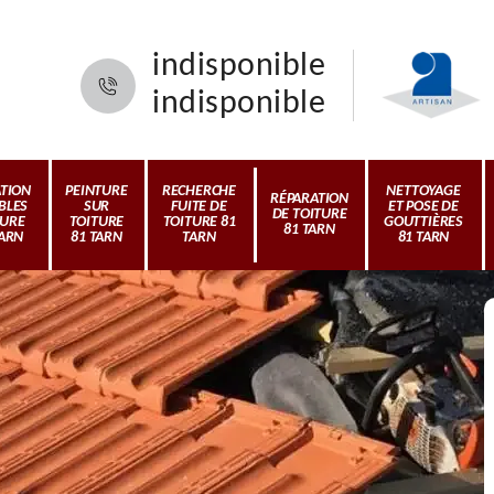
indisponible
indisponible
ATION
PEINTURE
RECHERCHE
NETTOYAGE
RÉPARATION
BLES
SUR
FUITE DE
ET POSE DE
DE TOITURE
TURE
TOITURE
TOITURE 81
GOUTTIÈRES
81 TARN
TARN
81 TARN
TARN
81 TARN