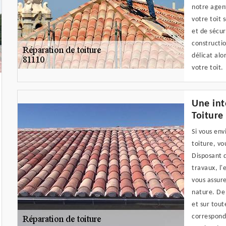
notre agen
votre toit
et de sécur
constructi
délicat alo
votre toit.
Une int
Toiture
Si vous env
toiture, vo
Disposant 
travaux, l'
vous assure
nature. De 
et sur tout
corresponda