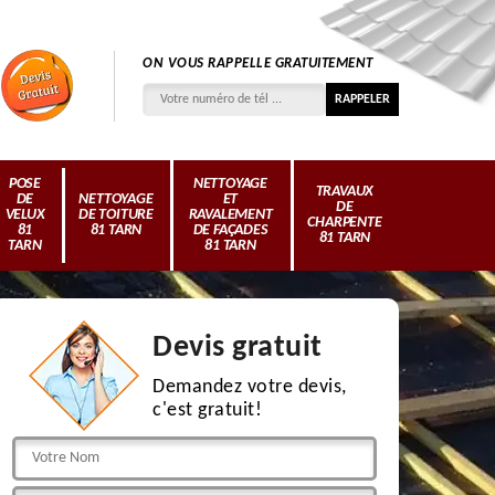
ON VOUS RAPPELLE GRATUITEMENT
POSE
NETTOYAGE
TRAVAUX
DE
NETTOYAGE
ET
DE
VELUX
DE TOITURE
RAVALEMENT
CHARPENTE
81
81 TARN
DE FAÇADES
81 TARN
TARN
81 TARN
Devis gratuit
Demandez votre devis,
c'est gratuit!