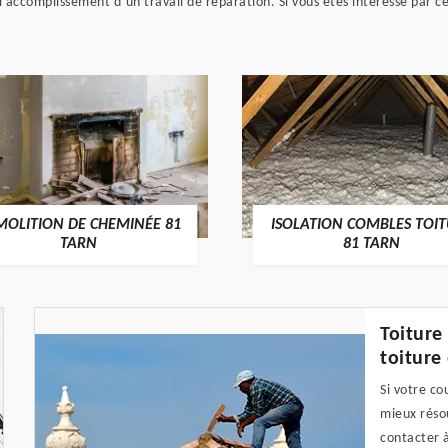
 l’accomplissement d’un travail de réparation. Si vous êtes intéressé par c
MOLITION DE CHEMINÉE 81
ISOLATION COMBLES TOI
TARN
81 TARN
Toiture
toiture
Si votre c
mieux résou
contacter 