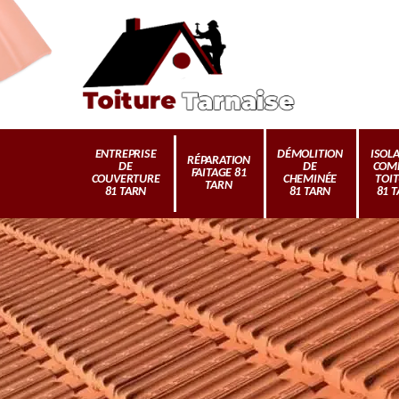
ENTREPRISE
DÉMOLITION
ISOL
RÉPARATION
DE
DE
COM
FAITAGE 81
COUVERTURE
CHEMINÉE
TOI
TARN
81 TARN
81 TARN
81 