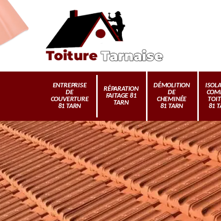
ENTREPRISE
DÉMOLITION
ISOL
RÉPARATION
DE
DE
COM
FAITAGE 81
COUVERTURE
CHEMINÉE
TOI
TARN
81 TARN
81 TARN
81 