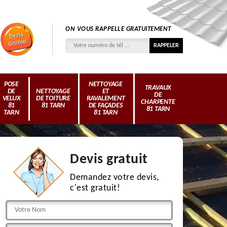
ON VOUS RAPPELLE GRATUITEMENT
POSE
NETTOYAGE
TRAVAUX
DE
NETTOYAGE
ET
DE
VELUX
DE TOITURE
RAVALEMENT
CHARPENTE
81
81 TARN
DE FAÇADES
81 TARN
TARN
81 TARN
Devis gratuit
Demandez votre devis,
c'est gratuit!