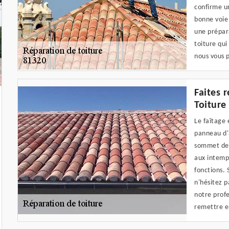
confirme un
bonne voie 
une prépar
toiture qui
nous vous p
Faites 
Toiture
Le faîtage 
panneau d'a
sommet de l
aux intempé
fonctions. 
n'hésitez p
notre profe
remettre en