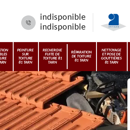
indisponible
indisponible
ATION
PEINTURE
RECHERCHE
NETTOYAGE
RÉPARATION
BLES
SUR
FUITE DE
ET POSE DE
DE TOITURE
TURE
TOITURE
TOITURE 81
GOUTTIÈRES
81 TARN
TARN
81 TARN
TARN
81 TARN