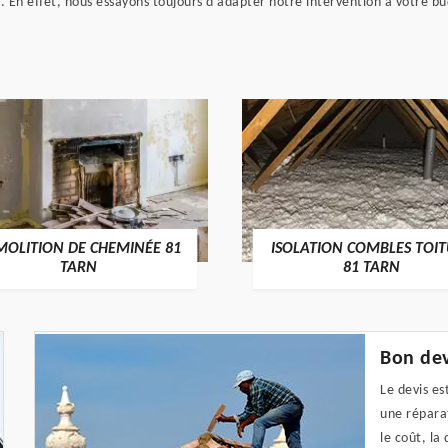
t. En effet, nous essayons toujours d'adapter notre intervention à votr
MOLITION DE CHEMINÉE 81
ISOLATION COMBLES TOI
TARN
81 TARN
Bon dev
Le devis es
une réparat
le coût, la