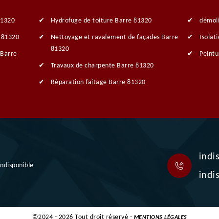
81320
Hydrofuge de toiture Barre 81320
démol
e 81320
Nettoyage et ravalement de façades Barre
Isolat
81320
 Barre
Peintu
Travaux de charpente Barre 81320
Réparation faitage Barre 81320
indi
indisponible
indi
©2024 - 2026 Tout droit réservé -
MENTIONS LÉGALES