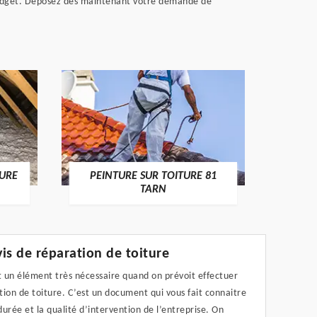
e budget. Déposez dès maintenant votre demande de
RECHE
TURE
PEINTURE SUR TOITURE 81
TARN
is de réparation de toiture
t un élément très nécessaire quand on prévoit effectuer
ion de toiture. C’est un document qui vous fait connaitre
 durée et la qualité d’intervention de l’entreprise. On