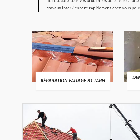
de résoudre tous vos problèmes de toiture : fuite
travaux interviennent rapidement chez vous pour
RTURE
DÉ
RÉPARATION FAITAGE 81 TARN