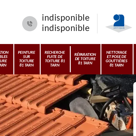
indisponible
indisponible
ATION
PEINTURE
RECHERCHE
NETTOYAGE
RÉPARATION
BLES
SUR
FUITE DE
ET POSE DE
DE TOITURE
TURE
TOITURE
TOITURE 81
GOUTTIÈRES
81 TARN
TARN
81 TARN
TARN
81 TARN