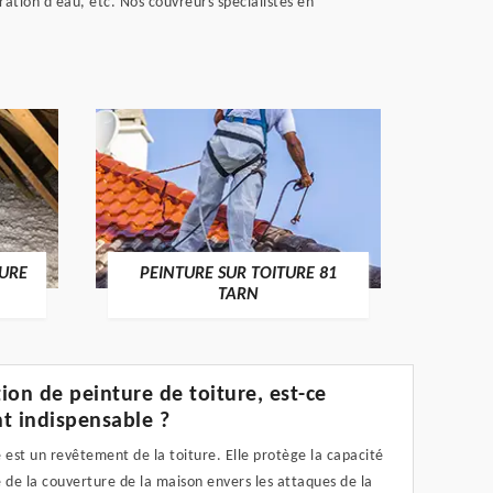
ration d'eau, etc. Nos couvreurs spécialistes en
RECHE
TURE
PEINTURE SUR TOITURE 81
TARN
ion de peinture de toiture, est-ce
t indispensable ?
 est un revêtement de la toiture. Elle protège la capacité
 de la couverture de la maison envers les attaques de la