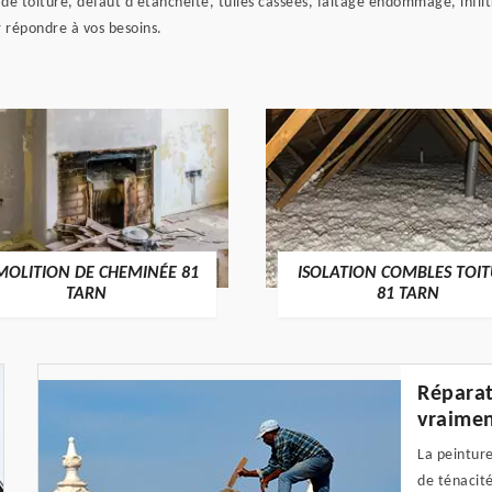
 de toiture, défaut d'étanchéité, tuiles cassées, faîtage endommagé, infilt
 répondre à vos besoins.
MOLITION DE CHEMINÉE 81
ISOLATION COMBLES TOI
TARN
81 TARN
Réparat
vraimen
La peinture
de ténacité