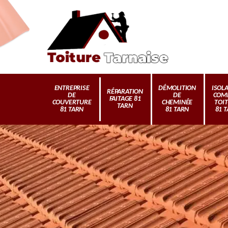
ENTREPRISE
DÉMOLITION
ISOL
RÉPARATION
DE
DE
COM
FAITAGE 81
COUVERTURE
CHEMINÉE
TOI
TARN
81 TARN
81 TARN
81 