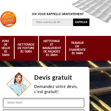
ON VOUS RAPPELLE GRATUITEMENT
POSE
NETTOYAGE
TRAVAUX
DE
NETTOYAGE
ET
DE
VELUX
DE TOITURE
RAVALEMENT
CHARPENTE
81
81 TARN
DE FAÇADES
81 TARN
TARN
81 TARN
Devis gratuit
Demandez votre devis,
c'est gratuit!