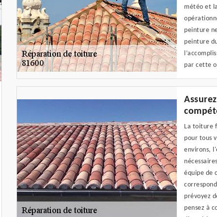
météo et la
opérationne
peinture ne
peinture du
l’accomplis
par cette o
Assurez
compéte
La toiture 
pour tous v
environs, l
nécessaires
équipe de c
corresponda
prévoyez de
pensez à c