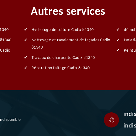
Autres services
81340
Hydrofuge de toiture Cadix 81340
démoli
 81340
Nettoyage et ravalement de façades Cadix
Isolat
81340
 Cadix
Peintu
Travaux de charpente Cadix 81340
Réparation faitage Cadix 81340
indi
indisponible
indi