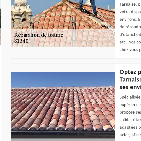
Tarnaise, p
votre dispo
environs. 
de résoudre
d'étanchéit
etc. Nos c
chez vous 
Optez p
Tarnais
ses env
Spécialisée
expérience 
propose ses
solide, éta
adaptées po
acier, afin 