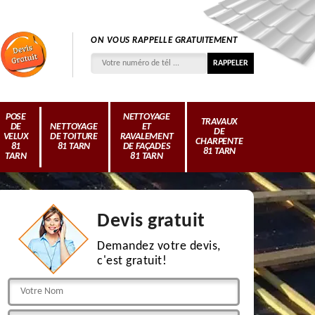
ON VOUS RAPPELLE GRATUITEMENT
POSE
NETTOYAGE
TRAVAUX
DE
NETTOYAGE
ET
DE
VELUX
DE TOITURE
RAVALEMENT
CHARPENTE
81
81 TARN
DE FAÇADES
81 TARN
TARN
81 TARN
Devis gratuit
Demandez votre devis,
c'est gratuit!