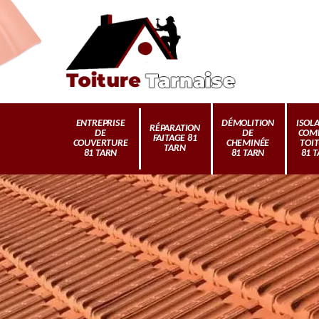
ENTREPRISE
DÉMOLITION
ISOL
RÉPARATION
DE
DE
COM
FAITAGE 81
COUVERTURE
CHEMINÉE
TOI
TARN
81 TARN
81 TARN
81 