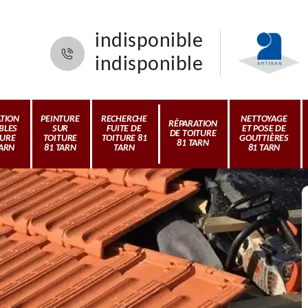
indisponible
indisponible
ATION
PEINTURE
RECHERCHE
NETTOYAGE
RÉPARATION
BLES
SUR
FUITE DE
ET POSE DE
DE TOITURE
TURE
TOITURE
TOITURE 81
GOUTTIÈRES
81 TARN
TARN
81 TARN
TARN
81 TARN