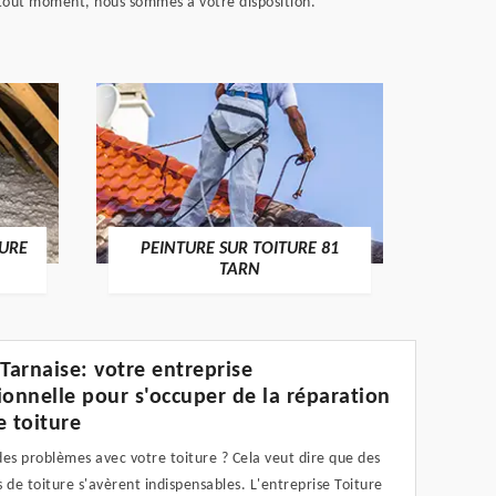
 à tout moment, nous sommes à votre disposition.
RECHE
TURE
PEINTURE SUR TOITURE 81
TARN
 Tarnaise: votre entreprise
ionnelle pour s'occuper de la réparation
e toiture
es problèmes avec votre toiture ? Cela veut dire que des
 de toiture s'avèrent indispensables. L'entreprise Toiture