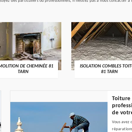
us soyez des particuliers ou professionnels, n'hésitez pas à nous contacter
MOLITION DE CHEMINÉE 81
ISOLATION COMBLES TOI
TARN
81 TARN
Toiture
profess
de votr
Vous avez d
réparations