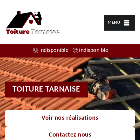
MENU
indisponible
indisponible
TOITURE TARNAISE
Voir nos réalisations
Contactez nous