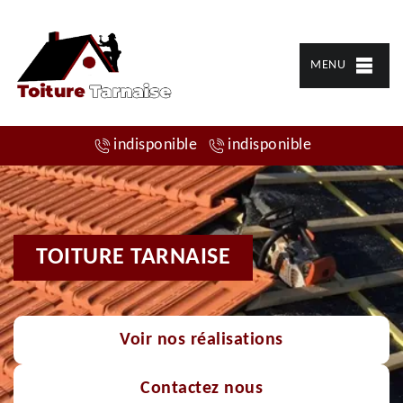
MENU
indisponible
indisponible
TOITURE TARNAISE
Voir nos réalisations
Contactez nous