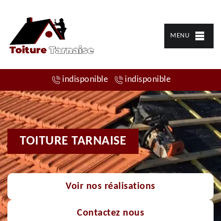
MENU
indisponible
indisponible
TOITURE TARNAISE
Voir nos réalisations
Contactez nous