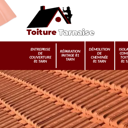
ENTREPRISE
DÉMOLITION
ISOL
RÉPARATION
DE
DE
COM
FAITAGE 81
COUVERTURE
CHEMINÉE
TOI
TARN
81 TARN
81 TARN
81 