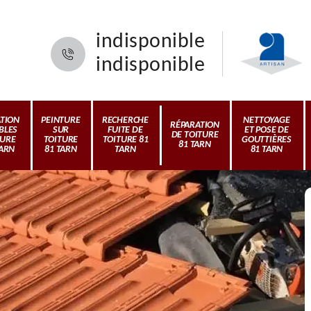
indisponible
indisponible
ATION
PEINTURE
RECHERCHE
NETTOYAGE
RÉPARATION
BLES
SUR
FUITE DE
ET POSE DE
DE TOITURE
TURE
TOITURE
TOITURE 81
GOUTTIÈRES
81 TARN
TARN
81 TARN
TARN
81 TARN