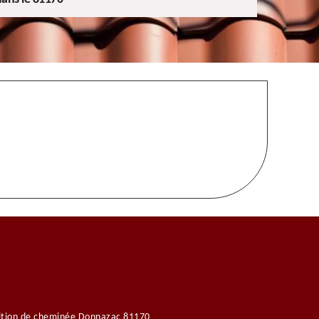
ition de cheminée Donnazac 81170