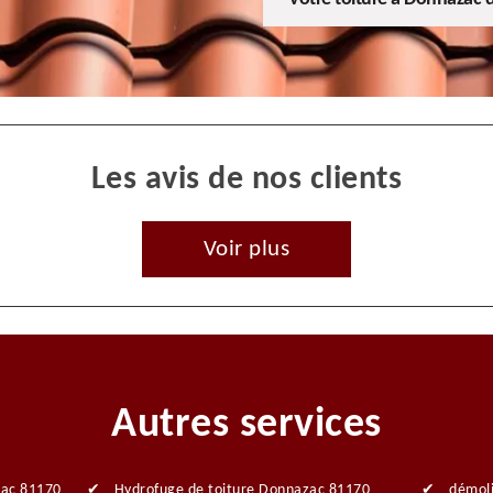
Les avis de nos clients
Voir plus
Autres services
zac 81170
Hydrofuge de toiture Donnazac 81170
démol