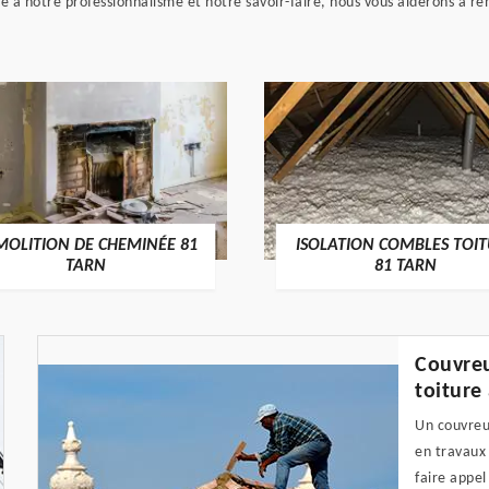
âce à notre professionnalisme et notre savoir-faire, nous vous aiderons à r
MOLITION DE CHEMINÉE 81
ISOLATION COMBLES TOI
TARN
81 TARN
Couvreu
toiture
Un couvreu
en travaux 
faire appel