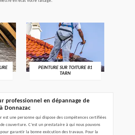
emettre en état votre faîtage.
RECHE
TURE
PEINTURE SUR TOITURE 81
TARN
r professionnel en dépannage de
 à Donnazac
r est une personne qui dispose des compétences certifiées
de couverture. C’est un prestataire à qui nous pouvons
 pour garantir la bonne exécution des travaux. Pour la