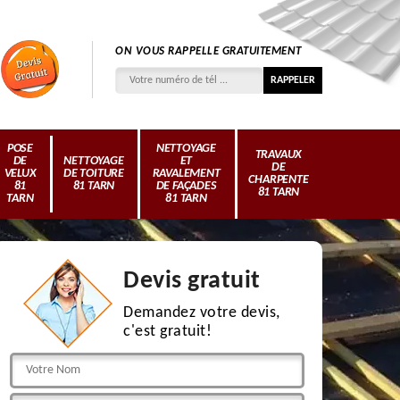
ON VOUS RAPPELLE GRATUITEMENT
POSE
NETTOYAGE
TRAVAUX
DE
NETTOYAGE
ET
DE
VELUX
DE TOITURE
RAVALEMENT
CHARPENTE
81
81 TARN
DE FAÇADES
81 TARN
TARN
81 TARN
Devis gratuit
Demandez votre devis,
c'est gratuit!