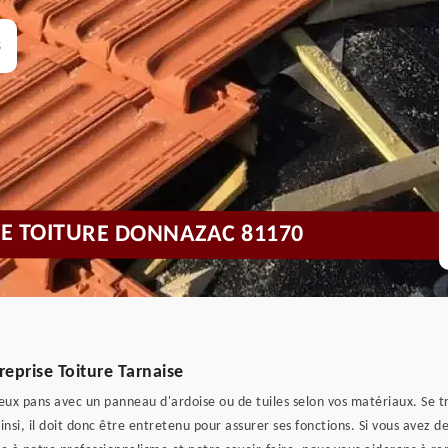
s
 DE TOITURE DONNAZAC 81170
reprise Toiture Tarnaise
deux pans avec un panneau d'ardoise ou de tuiles selon vos matériaux. Se tr
insi, il doit donc être entretenu pour assurer ses fonctions. Si vous avez 