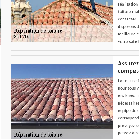
réalisatio
toiture mal
contacter.
disposons d
meilleure c
votre satis
Assurez
compéte
La toiture 
pour tous v
environs, l
nécessaires
équipe de c
corresponda
prévoyez de
pensez à c