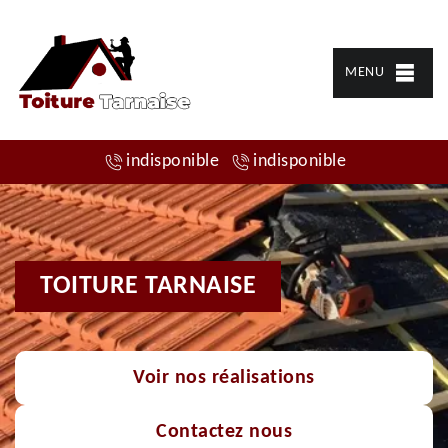
MENU
indisponible
indisponible
TOITURE TARNAISE
Voir nos réalisations
Contactez nous