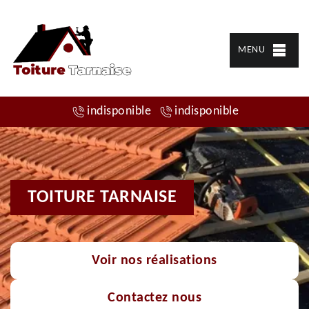
MENU
indisponible
indisponible
TOITURE TARNAISE
Voir nos réalisations
Contactez nous