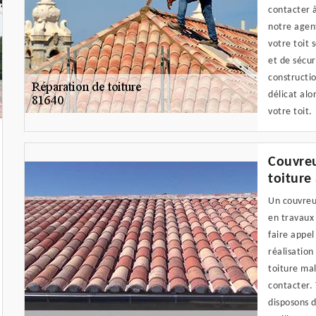
contacter 
notre agen
votre toit
et de sécur
constructi
délicat alo
votre toit.
Couvreu
toiture
Un couvreu
en travaux 
faire appel
réalisatio
toiture mal
contacter.
disposons d