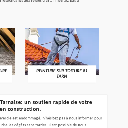
orrespondants aux règles d'art, n'hésitez pas à
RECHE
TURE
PEINTURE SUR TOITURE 81
TARN
 Tarnaise: un soutien rapide de votre
 en construction.
ouvercle est endommagé, n'hésitez pas à nous informer pour
dre les dégâts sans tarder. Il est possible de nous