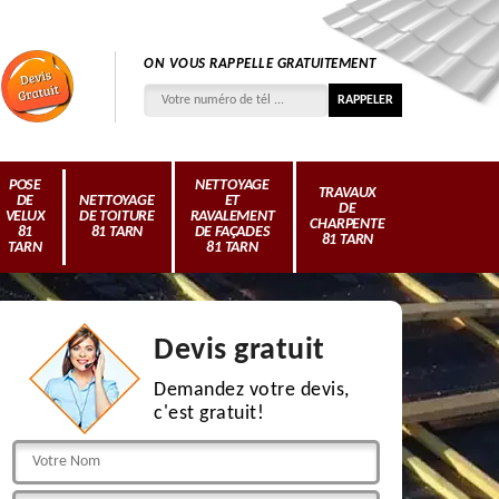
ON VOUS RAPPELLE GRATUITEMENT
POSE
NETTOYAGE
TRAVAUX
DE
NETTOYAGE
ET
DE
VELUX
DE TOITURE
RAVALEMENT
CHARPENTE
81
81 TARN
DE FAÇADES
81 TARN
TARN
81 TARN
Devis gratuit
Demandez votre devis,
c'est gratuit!