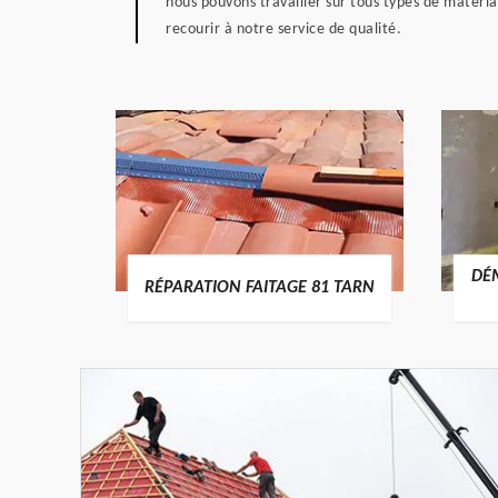
nous pouvons travailler sur tous types de matériau
recourir à notre service de qualité.
RTURE
DÉ
RÉPARATION FAITAGE 81 TARN