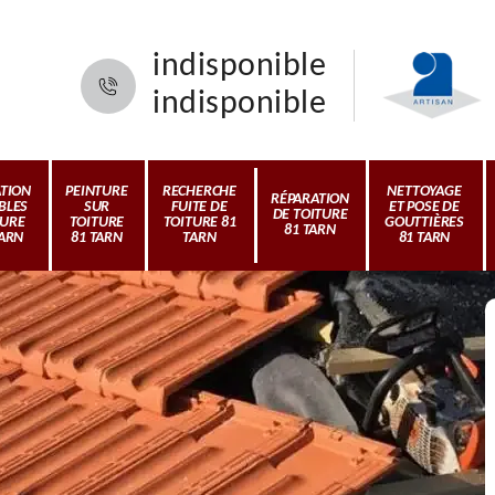
indisponible
indisponible
ATION
PEINTURE
RECHERCHE
NETTOYAGE
RÉPARATION
BLES
SUR
FUITE DE
ET POSE DE
DE TOITURE
TURE
TOITURE
TOITURE 81
GOUTTIÈRES
81 TARN
TARN
81 TARN
TARN
81 TARN