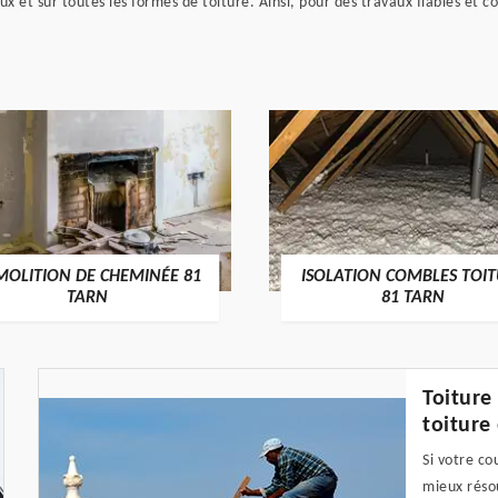
x et sur toutes les formes de toiture. Ainsi, pour des travaux fiables et c
MOLITION DE CHEMINÉE 81
ISOLATION COMBLES TOI
TARN
81 TARN
Toiture
toiture
Si votre c
mieux résou