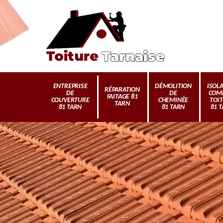
ENTREPRISE
DÉMOLITION
ISOL
RÉPARATION
DE
DE
COM
FAITAGE 81
COUVERTURE
CHEMINÉE
TOI
TARN
81 TARN
81 TARN
81 