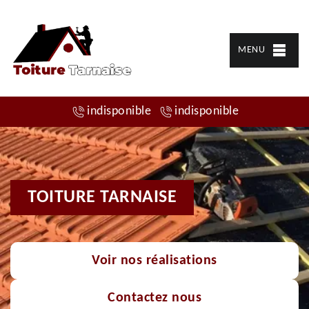
MENU
indisponible
indisponible
TOITURE TARNAISE
Voir nos réalisations
Contactez nous