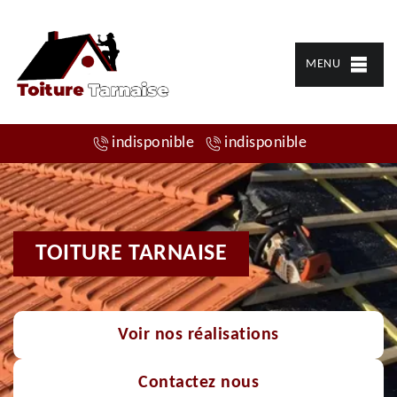
MENU
indisponible
indisponible
TOITURE TARNAISE
Voir nos réalisations
Contactez nous