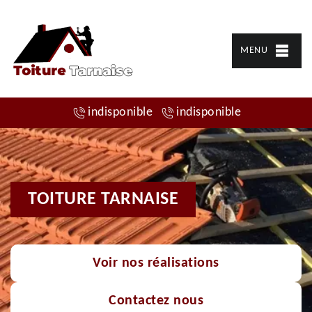
MENU
indisponible
indisponible
TOITURE TARNAISE
Voir nos réalisations
Contactez nous