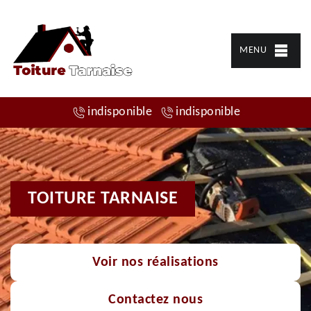
MENU
indisponible
indisponible
TOITURE TARNAISE
Voir nos réalisations
Contactez nous