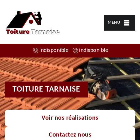
MENU
indisponible
indisponible
TOITURE TARNAISE
Voir nos réalisations
Contactez nous