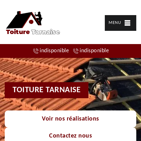
MENU
indisponible
indisponible
TOITURE TARNAISE
Voir nos réalisations
Contactez nous