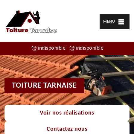
MENU
indisponible
indisponible
TOITURE TARNAISE
Voir nos réalisations
Contactez nous