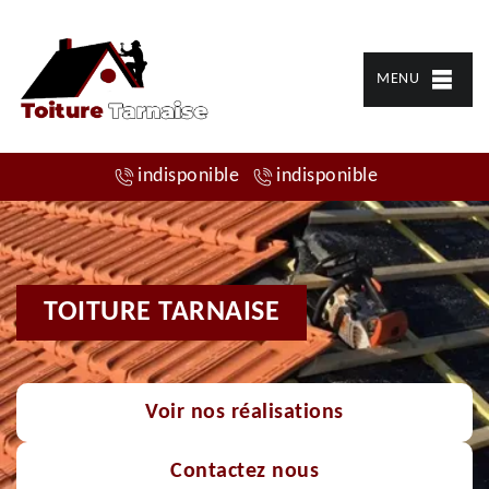
MENU
indisponible
indisponible
TOITURE TARNAISE
Voir nos réalisations
Contactez nous