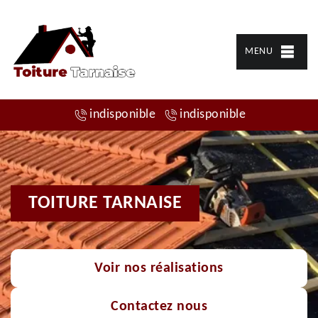
MENU
indisponible
indisponible
TOITURE TARNAISE
Voir nos réalisations
Contactez nous