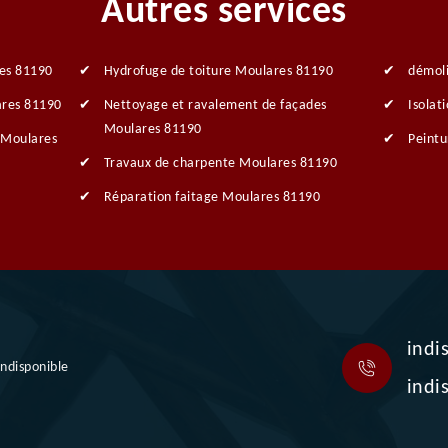
Autres services
res 81190
Hydrofuge de toiture Moulares 81190
démol
ares 81190
Nettoyage et ravalement de façades
Isolat
Moulares 81190
 Moulares
Peintu
Travaux de charpente Moulares 81190
Réparation faitage Moulares 81190
indi
indisponible
indi