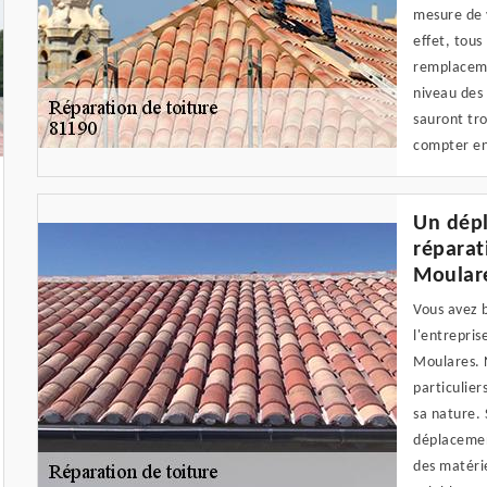
mesure de v
effet, tous
remplaceme
niveau des
sauront tr
compter en
Un dépl
réparat
Moular
Vous avez b
l'entrepris
Moulares. 
particulier
sa nature. 
déplacement
des matérie