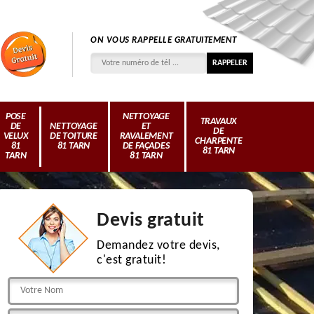
ON VOUS RAPPELLE GRATUITEMENT
POSE
NETTOYAGE
TRAVAUX
DE
NETTOYAGE
ET
DE
VELUX
DE TOITURE
RAVALEMENT
CHARPENTE
81
81 TARN
DE FAÇADES
81 TARN
TARN
81 TARN
Devis gratuit
Demandez votre devis,
c'est gratuit!