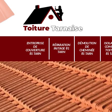
ENTREPRISE
DÉMOLITION
ISOL
RÉPARATION
DE
DE
COM
FAITAGE 81
COUVERTURE
CHEMINÉE
TOI
TARN
81 TARN
81 TARN
81 