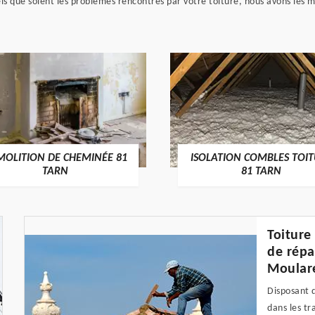
els que soient les problèmes rencontrés par votre toiture, nous avons les
MOLITION DE CHEMINÉE 81
ISOLATION COMBLES TOI
TARN
81 TARN
Toiture
de répa
Moulare
Disposant 
dans les tr