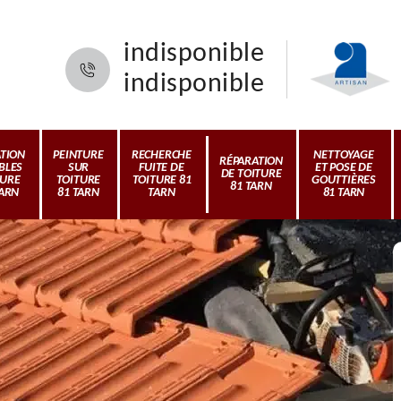
indisponible
indisponible
ATION
PEINTURE
RECHERCHE
NETTOYAGE
RÉPARATION
BLES
SUR
FUITE DE
ET POSE DE
DE TOITURE
TURE
TOITURE
TOITURE 81
GOUTTIÈRES
81 TARN
TARN
81 TARN
TARN
81 TARN