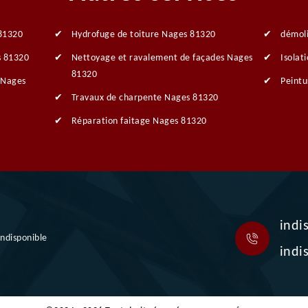
 81320
Hydrofuge de toiture Nages 81320
démol
s 81320
Nettoyage et ravalement de façades Nages
Isolat
81320
 Nages
Peintu
Travaux de charpente Nages 81320
Réparation faitage Nages 81320
indi
indisponible
indi