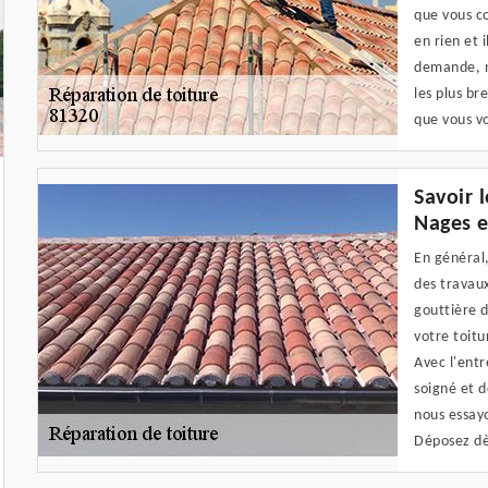
que vous co
en rien et 
demande, n
les plus br
que vous vo
Savoir 
Nages e
En général,
des travaux
gouttière d
votre toitu
Avec l'entr
soigné et d
nous essay
Déposez dè