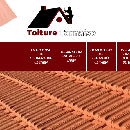
ENTREPRISE
DÉMOLITION
ISOL
RÉPARATION
DE
DE
COM
FAITAGE 81
COUVERTURE
CHEMINÉE
TOI
TARN
81 TARN
81 TARN
81 