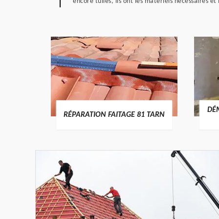
encore tuiles, ils ont les matériels nécessaires 
RTURE
DÉ
RÉPARATION FAITAGE 81 TARN