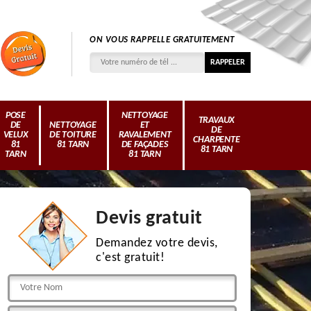
ON VOUS RAPPELLE GRATUITEMENT
POSE
NETTOYAGE
TRAVAUX
DE
NETTOYAGE
ET
DE
VELUX
DE TOITURE
RAVALEMENT
CHARPENTE
81
81 TARN
DE FAÇADES
81 TARN
TARN
81 TARN
Devis gratuit
Demandez votre devis,
c'est gratuit!