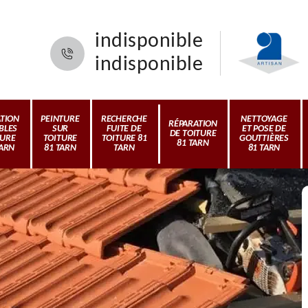
indisponible
indisponible
ATION
PEINTURE
RECHERCHE
NETTOYAGE
RÉPARATION
BLES
SUR
FUITE DE
ET POSE DE
DE TOITURE
TURE
TOITURE
TOITURE 81
GOUTTIÈRES
81 TARN
TARN
81 TARN
TARN
81 TARN