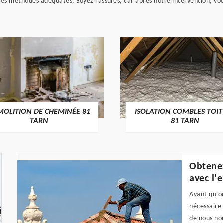
et les méthodes adéquates. Soyez rassurés, car après notre intervention, vo
MOLITION DE CHEMINÉE 81
ISOLATION COMBLES TOI
TARN
81 TARN
Obtenez
avec l'
Avant qu'on
nécessaire
de nous nou