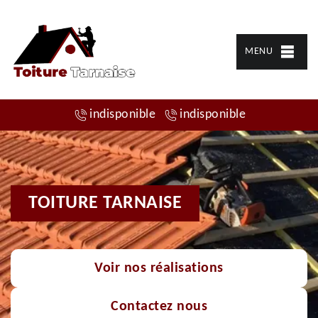
MENU
indisponible
indisponible
TOITURE TARNAISE
Voir nos réalisations
Contactez nous