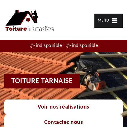
MENU
indisponible
indisponible
TOITURE TARNAISE
Voir nos réalisations
Contactez nous