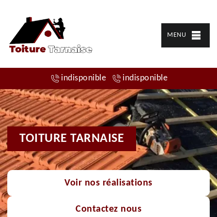
MENU
indisponible
indisponible
TOITURE TARNAISE
Voir nos réalisations
Contactez nous