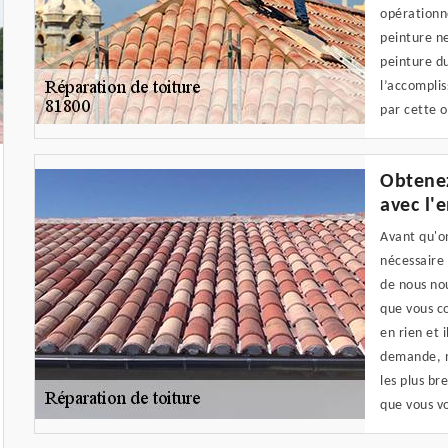
opérationne
peinture ne
peinture du
l’accomplis
par cette o
Obtenez
avec l'
Avant qu'on
nécessaire
de nous nou
que vous co
en rien et 
demande, n
les plus br
que vous vo