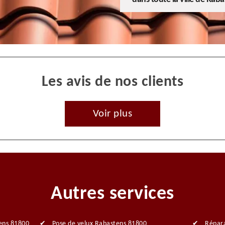
Les avis de nos clients
Voir plus
Autres services
ens 81800
Pose de velux Rabastens 81800
Répara