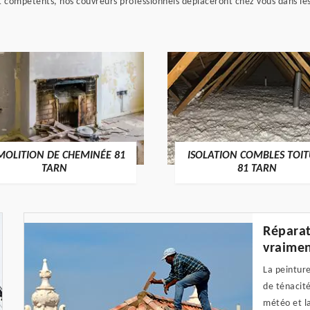
 compétents, nos couvreurs professionnels déplaceront chez vous dans les 
MOLITION DE CHEMINÉE 81
ISOLATION COMBLES TOI
TARN
81 TARN
Réparat
vraimen
La peinture
de ténacité
météo et la