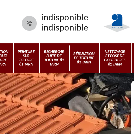
indisponible
indisponible
ATION
PEINTURE
RECHERCHE
NETTOYAGE
RÉPARATION
BLES
SUR
FUITE DE
ET POSE DE
DE TOITURE
TURE
TOITURE
TOITURE 81
GOUTTIÈRES
81 TARN
TARN
81 TARN
TARN
81 TARN