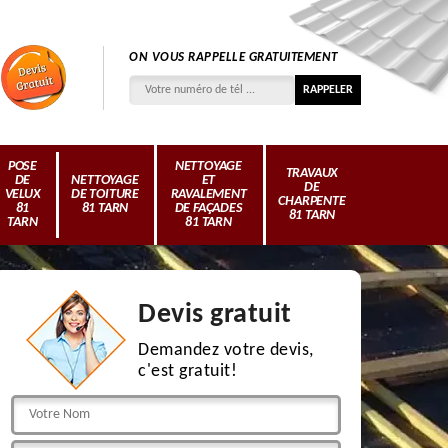
ON VOUS RAPPELLE GRATUITEMENT
POSE
NETTOYAGE
TRAVAUX
DE
NETTOYAGE
ET
DE
VELUX
DE TOITURE
RAVALEMENT
CHARPENTE
81
81 TARN
DE FAÇADES
81 TARN
TARN
81 TARN
Devis gratuit
Demandez votre devis,
c'est gratuit!