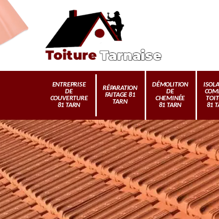
ENTREPRISE
DÉMOLITION
ISOL
RÉPARATION
DE
DE
COM
FAITAGE 81
COUVERTURE
CHEMINÉE
TOI
TARN
81 TARN
81 TARN
81 