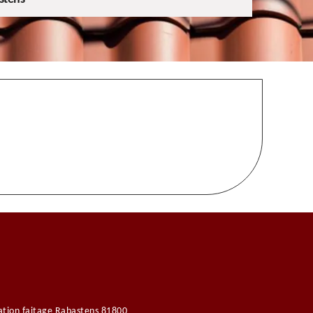
tion faitage Rabastens 81800