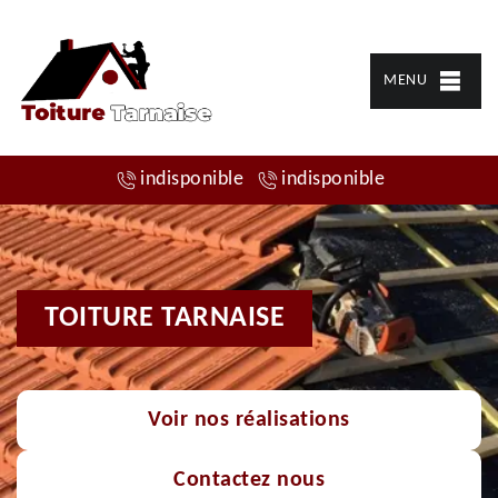
MENU
indisponible
indisponible
TOITURE TARNAISE
Voir nos réalisations
Contactez nous