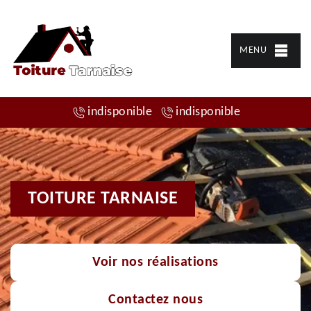
MENU
indisponible
indisponible
TOITURE TARNAISE
Voir nos réalisations
Contactez nous