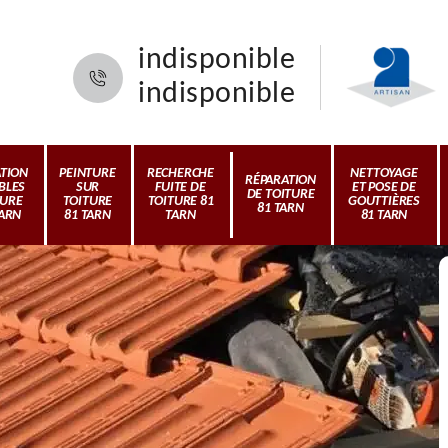
indisponible
indisponible
ATION
PEINTURE
RECHERCHE
NETTOYAGE
RÉPARATION
BLES
SUR
FUITE DE
ET POSE DE
DE TOITURE
TURE
TOITURE
TOITURE 81
GOUTTIÈRES
81 TARN
TARN
81 TARN
TARN
81 TARN