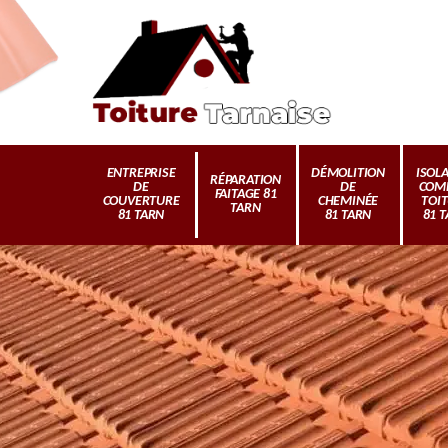
ENTREPRISE
DÉMOLITION
ISOL
RÉPARATION
DE
DE
COM
FAITAGE 81
COUVERTURE
CHEMINÉE
TOI
TARN
81 TARN
81 TARN
81 