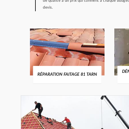
de qualité à un prix qui convient à chaque budge
devis.
DÉMOLITION DE CHEMINÉE 81
I
81 TARN
TARN