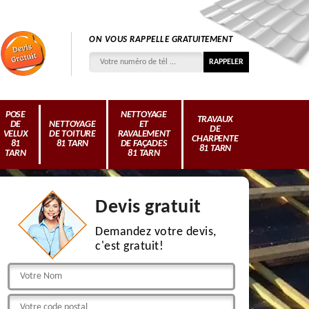
ON VOUS RAPPELLE GRATUITEMENT
POSE
NETTOYAGE
TRAVAUX
DE
NETTOYAGE
ET
DE
VELUX
DE TOITURE
RAVALEMENT
CHARPENTE
81
81 TARN
DE FAÇADES
81 TARN
TARN
81 TARN
Devis gratuit
Demandez votre devis,
c'est gratuit!