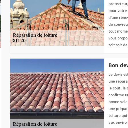
protecteur,
pour votre 
d'une rénov
de couvreur
tout moment
vous propos
toit soit d
Bon dev
Le devis es
une réparat
le coût, la
confirme un
bonne voie 
une prépar
toiture qui
aux environ