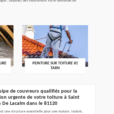
e budget. Déposez dès maintenant votre demande de
RECHERCHE FUITE DE TOITURE
RÉP
 81
81 TARN
ipe de couvreurs qualifiés pour la
ion urgente de votre toiture à Saint
 De Lacalm dans le 81120
est une structure essentielle pour une maison. Isolant,