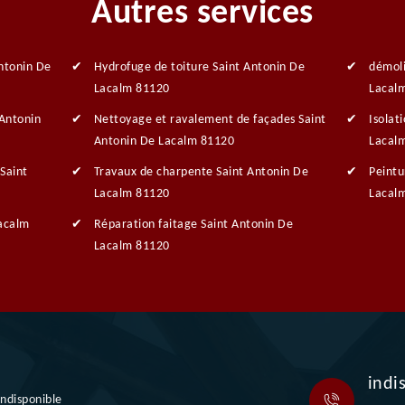
Autres services
ntonin De
Hydrofuge de toiture Saint Antonin De
démoli
Lacalm 81120
Lacal
 Antonin
Nettoyage et ravalement de façades Saint
Isolat
Antonin De Lacalm 81120
Lacal
Saint
Travaux de charpente Saint Antonin De
Peintu
Lacalm 81120
Lacal
Lacalm
Réparation faitage Saint Antonin De
Lacalm 81120
indi
indisponible