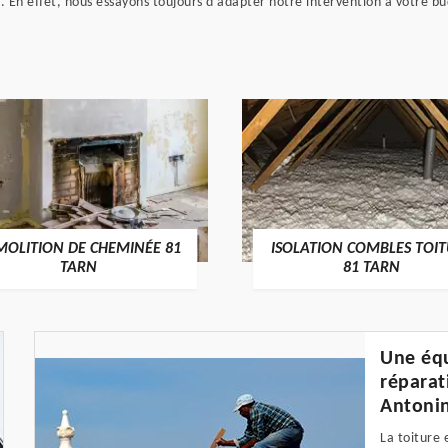
t. En effet, nous essayons toujours d'adapter notre intervention à votr
SOLATION COMBLES TOITURE
PEINTURE SUR TOITURE
81 TARN
TARN
Une équ
réparat
Antonin
La toiture 