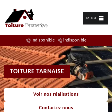
MENU
indisponible
indisponible
TOITURE TARNAISE
Voir nos réalisations
Contactez nous