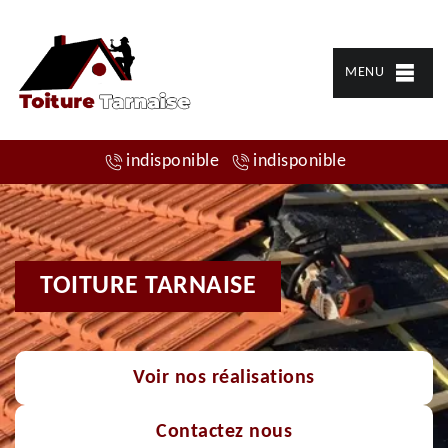
MENU
indisponible
indisponible
TOITURE TARNAISE
Voir nos réalisations
Contactez nous