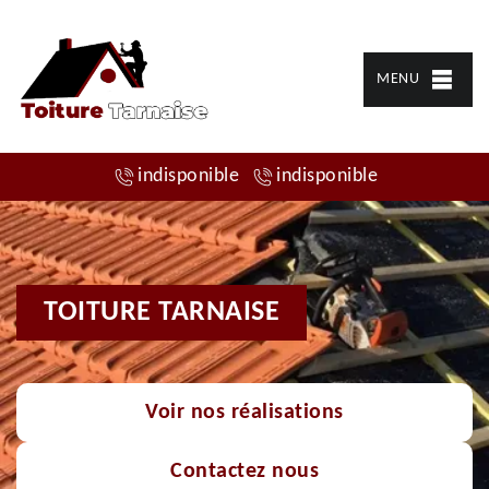
MENU
indisponible
indisponible
TOITURE TARNAISE
Voir nos réalisations
Contactez nous