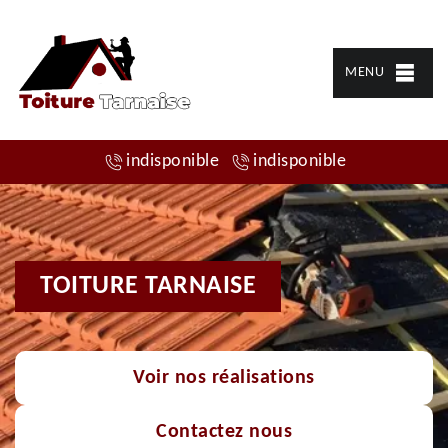
MENU
indisponible
indisponible
TOITURE TARNAISE
Voir nos réalisations
Contactez nous