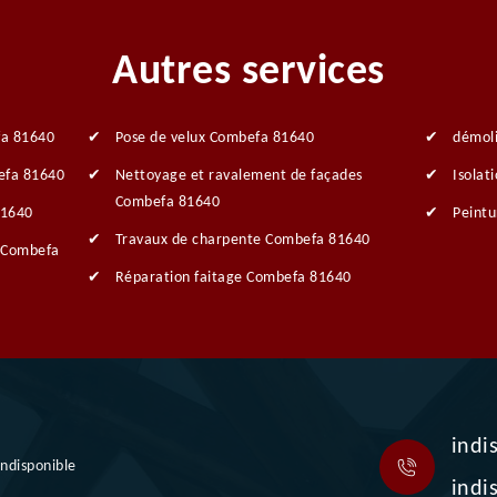
Autres services
fa 81640
Pose de velux Combefa 81640
démol
efa 81640
Nettoyage et ravalement de façades
Isolat
Combefa 81640
81640
Peintu
Travaux de charpente Combefa 81640
s Combefa
Réparation faitage Combefa 81640
indi
indisponible
indi