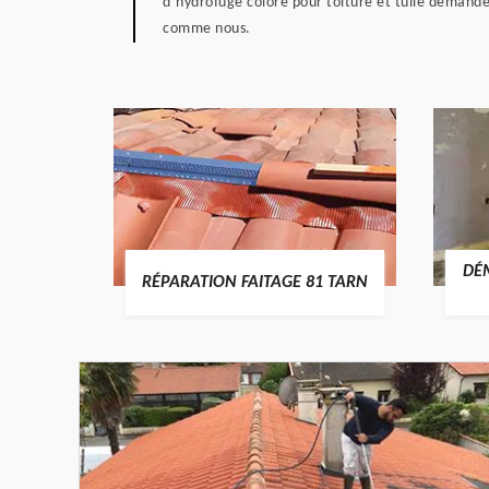
d’hydrofuge coloré pour toiture et tuile demande 
comme nous.
RTURE
DÉ
RÉPARATION FAITAGE 81 TARN