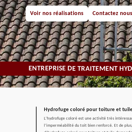
Voir nos réalisations
Contactez nou
ENTREPRISE DE TRAITEMENT HY
Hydrofuge coloré pour toiture et tuil
L’hydrofuge coloré est une activité très intéressa
l’imperméabilité du toit bien renforcé. Et de plu