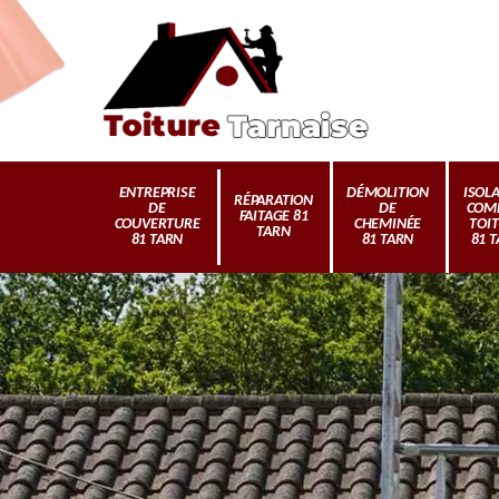
ENTREPRISE
DÉMOLITION
ISOL
RÉPARATION
DE
DE
COM
FAITAGE 81
COUVERTURE
CHEMINÉE
TOI
TARN
81 TARN
81 TARN
81 