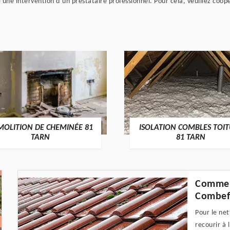
une intervention d’un prestataire professionnel. Pour cela, veuillez coopé
MOLITION DE CHEMINÉE 81
ISOLATION COMBLES TOI
TARN
81 TARN
Comment
Combef
Pour le net
recourir à 