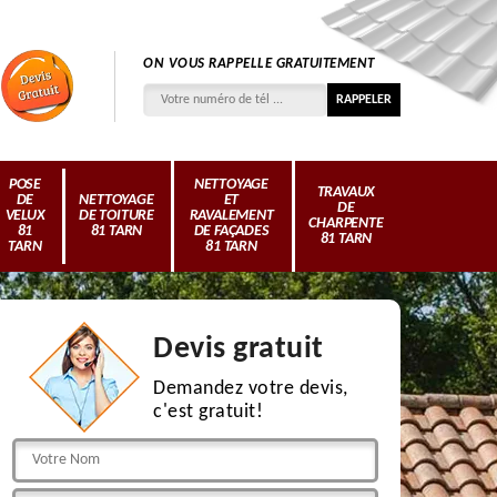
ON VOUS RAPPELLE GRATUITEMENT
POSE
NETTOYAGE
TRAVAUX
DE
NETTOYAGE
ET
DE
VELUX
DE TOITURE
RAVALEMENT
CHARPENTE
81
81 TARN
DE FAÇADES
81 TARN
TARN
81 TARN
Devis gratuit
Demandez votre devis,
c'est gratuit!