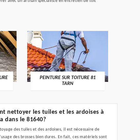
rer avec un artisan spécialiste en entretien de toit
RECHE
TURE
PEINTURE SUR TOITURE 81
TARN
 nettoyer les tuiles et les ardoises à
a dans le 81640?
toyage des tuiles et des ardoises, il est nécessaire de
l'usage des brosses bien dures. En fait, ces matériels sont