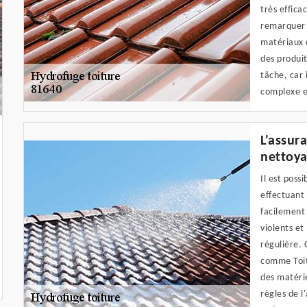
très effica
remarquer q
matériaux 
des produit
tâche, car 
complexe e
L'assura
nettoy
Il est poss
effectuant 
facilement 
violents et 
régulière. 
comme Toitu
des matérie
règles de l