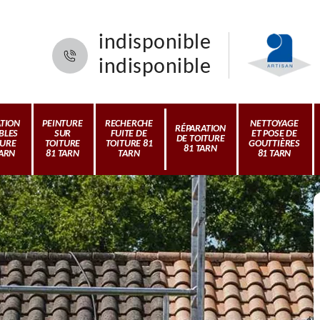
indisponible
indisponible
ATION
PEINTURE
RECHERCHE
NETTOYAGE
RÉPARATION
BLES
SUR
FUITE DE
ET POSE DE
DE TOITURE
TURE
TOITURE
TOITURE 81
GOUTTIÈRES
81 TARN
TARN
81 TARN
TARN
81 TARN