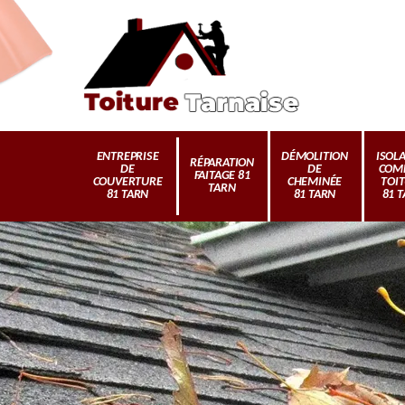
ENTREPRISE
DÉMOLITION
ISOL
RÉPARATION
DE
DE
COM
FAITAGE 81
COUVERTURE
CHEMINÉE
TOI
TARN
81 TARN
81 TARN
81 