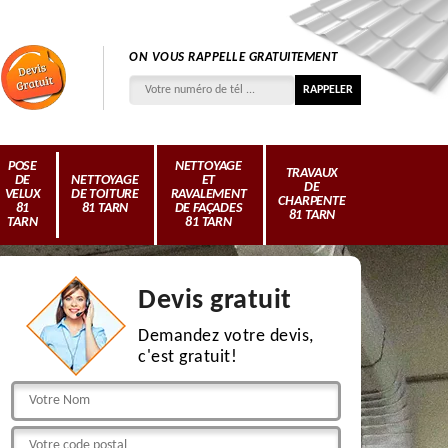
ON VOUS RAPPELLE GRATUITEMENT
POSE
NETTOYAGE
TRAVAUX
DE
NETTOYAGE
ET
DE
VELUX
DE TOITURE
RAVALEMENT
CHARPENTE
81
81 TARN
DE FAÇADES
81 TARN
TARN
81 TARN
Devis gratuit
Demandez votre devis,
c'est gratuit!