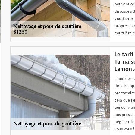
pouvons ori
disposons d
gouttières
propres car
gouttière e
Le tarif
Tarnais
Lamonte
L'une des r
de faire ap
prestataire
cela que l'
qui convien
nos prestat
négliger la
vous vous f