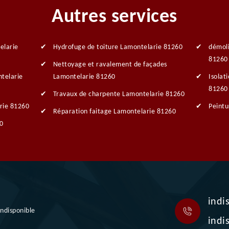
Autres services
elarie
Hydrofuge de toiture Lamontelarie 81260
démoli
81260
Nettoyage et ravalement de façades
ntelarie
Lamontelarie 81260
Isolat
81260
Travaux de charpente Lamontelarie 81260
rie 81260
Peintu
Réparation faitage Lamontelarie 81260
0
indi
indisponible
indi