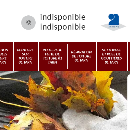
indisponible
indisponible
ATION
PEINTURE
RECHERCHE
NETTOYAGE
RÉPARATION
BLES
SUR
FUITE DE
ET POSE DE
DE TOITURE
TURE
TOITURE
TOITURE 81
GOUTTIÈRES
81 TARN
TARN
81 TARN
TARN
81 TARN