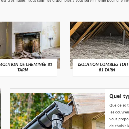
e est très fiable. Nous sommes disponibles à vous servir même pour une in
MOLITION DE CHEMINÉE 81
ISOLATION COMBLES TOI
TARN
81 TARN
Quel ty
Que ce soi
les couvreu
vous propos
de choisir 